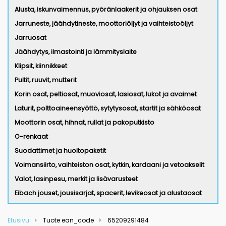
Alusta, iskunvaimennus, pyöränlaakerit ja ohjauksen osat
Jarruneste, jäähdytineste, moottoriöljyt ja vaihteistoöljyt
Jarruosat
Jäähdytys, ilmastointi ja lämmityslaite
Klipsit, kiinnikkeet
Pultit, ruuvit, mutterit
Korin osat, peltiosat, muoviosat, lasiosat, lukot ja avaimet
Laturit, polttoaineensyöttö, sytytysosat, startit ja sähköosat
Moottorin osat, hihnat, rullat ja pakoputkisto
O-renkaat
Suodattimet ja huoltopaketit
Voimansiirto, vaihteiston osat, kytkin, kardaani ja vetoakselit
Valot, lasinpesu, merkit ja lisävarusteet
Eibach jouset, jousisarjat, spacerit, levikeosat ja alustaosat
Etusivu
Tuote ean_code
65209291484