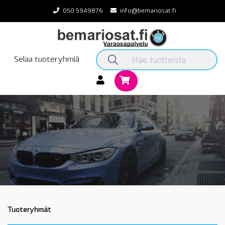
Skip
050 5949876
info@bemariosat.fi
to
content
Selaa tuoteryhmiä
Tuoteryhmät