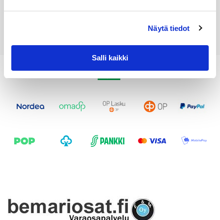
Lisää ostoskoriin
Katso osan tiedot
Näytä tiedot
Salli kaikki