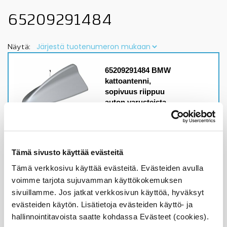
65209291484
Näytä:
65209291484 BMW
kattoantenni,
sopivuus riippuu
auton varusteista,
katso sopivuus, OE
Malleihin
katso lisätiedoista
sopivuus autoosi
Tämä sivusto käyttää evästeitä
Alkuperäinen BMW osa
Tämä verkkosivu käyttää evästeitä. Evästeiden avulla
Varastossa,
voimme tarjota sujuvamman käyttökokemuksen
toimitusaika 1-3pv
sivuillamme. Jos jatkat verkkosivun käyttöä, hyväksyt
evästeiden käytön. Lisätietoja evästeiden käyttö- ja
124,27
€
hallinnointitavoista saatte kohdassa Evästeet (cookies).