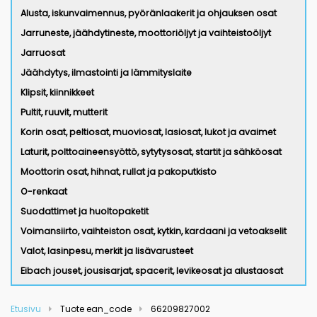
Alusta, iskunvaimennus, pyöränlaakerit ja ohjauksen osat
Jarruneste, jäähdytineste, moottoriöljyt ja vaihteistoöljyt
Jarruosat
Jäähdytys, ilmastointi ja lämmityslaite
Klipsit, kiinnikkeet
Pultit, ruuvit, mutterit
Korin osat, peltiosat, muoviosat, lasiosat, lukot ja avaimet
Laturit, polttoaineensyöttö, sytytysosat, startit ja sähköosat
Moottorin osat, hihnat, rullat ja pakoputkisto
O-renkaat
Suodattimet ja huoltopaketit
Voimansiirto, vaihteiston osat, kytkin, kardaani ja vetoakselit
Valot, lasinpesu, merkit ja lisävarusteet
Eibach jouset, jousisarjat, spacerit, levikeosat ja alustaosat
Etusivu
Tuote ean_code
66209827002