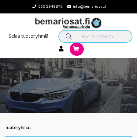
Skip
050 5949876
info@bemariosat.fi
to
content
Selaa tuoteryhmiä
Tuoteryhmät