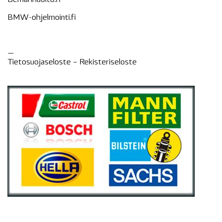
BMW-ohjelmointi.fi
—
Tietosuojaseloste –
Rekisteri
seloste