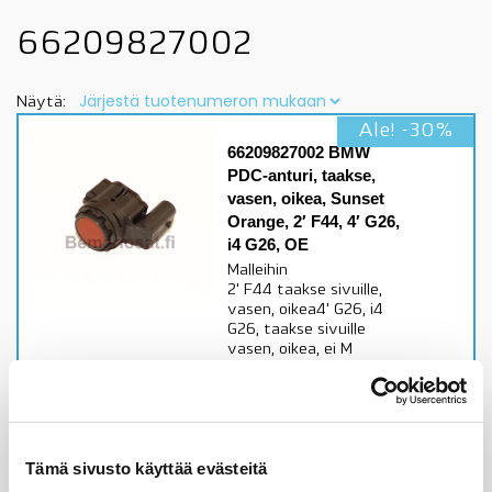
66209827002
Näytä:
Ale! -30%
66209827002 BMW
PDC-anturi, taakse,
vasen, oikea, Sunset
Orange, 2′ F44, 4′ G26,
i4 G26, OE
Malleihin
2' F44 taakse sivuille,
vasen, oikea4' G26, i4
G26, taakse sivuille
vasen, oikea, ei M
Aerodynamics
packagetarkista
sopivuus lisätiedoista
Alkuperäinen BMW osa
Tämä sivusto käyttää evästeitä
Varastossa,