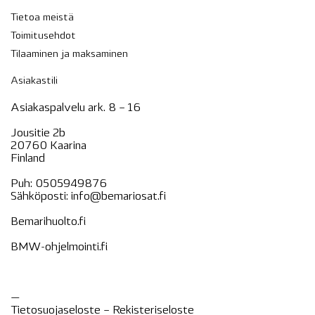
Tietoa meistä
Toimitusehdot
Tilaaminen ja maksaminen
Asiakastili
Asiakaspalvelu ark. 8 – 16
Jousitie 2b
20760 Kaarina
Finland
Puh:
0505949876
Sähköposti:
info@bemariosat.fi
Bemarihuolto.fi
BMW-ohjelmointi.fi
—
Tietosuojaseloste –
Rekisteri
seloste