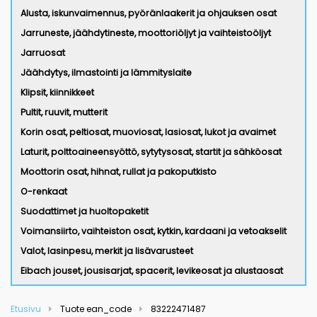
Alusta, iskunvaimennus, pyöränlaakerit ja ohjauksen osat
Jarruneste, jäähdytineste, moottoriöljyt ja vaihteistoöljyt
Jarruosat
Jäähdytys, ilmastointi ja lämmityslaite
Klipsit, kiinnikkeet
Pultit, ruuvit, mutterit
Korin osat, peltiosat, muoviosat, lasiosat, lukot ja avaimet
Laturit, polttoaineensyöttö, sytytysosat, startit ja sähköosat
Moottorin osat, hihnat, rullat ja pakoputkisto
O-renkaat
Suodattimet ja huoltopaketit
Voimansiirto, vaihteiston osat, kytkin, kardaani ja vetoakselit
Valot, lasinpesu, merkit ja lisävarusteet
Eibach jouset, jousisarjat, spacerit, levikeosat ja alustaosat
Etusivu
Tuote ean_code
83222471487