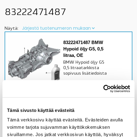
83222471487
Näytä:
83222471487 BMW
Hypoid öljy G5, 0,5
litraa, OE
BMW Hypoid öljy G5
0,5 litraatarkkista
sopivuus lisätiedoista
Alkuperäinen BMW osa
Varastossa,
toimitusaika 1-3pv
Tämä sivusto käyttää evästeitä
74,46
€
Tämä verkkosivu käyttää evästeitä. Evästeiden avulla
Lisää ostoskoriin
voimme tarjota sujuvamman käyttökokemuksen
sivuillamme. Jos jatkat verkkosivun käyttöä, hyväksyt
Katso osan tiedot