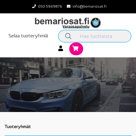
Skip
050 5949876
info@bemariosat.fi
to
content
Selaa tuoteryhmiä
Tuoteryhmät