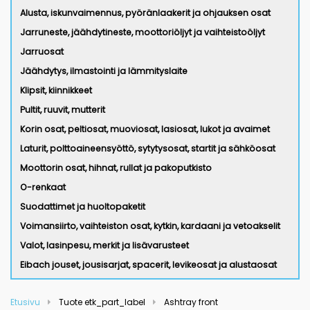
Alusta, iskunvaimennus, pyöränlaakerit ja ohjauksen osat
Jarruneste, jäähdytineste, moottoriöljyt ja vaihteistoöljyt
Jarruosat
Jäähdytys, ilmastointi ja lämmityslaite
Klipsit, kiinnikkeet
Pultit, ruuvit, mutterit
Korin osat, peltiosat, muoviosat, lasiosat, lukot ja avaimet
Laturit, polttoaineensyöttö, sytytysosat, startit ja sähköosat
Moottorin osat, hihnat, rullat ja pakoputkisto
O-renkaat
Suodattimet ja huoltopaketit
Voimansiirto, vaihteiston osat, kytkin, kardaani ja vetoakselit
Valot, lasinpesu, merkit ja lisävarusteet
Eibach jouset, jousisarjat, spacerit, levikeosat ja alustaosat
Etusivu
Tuote etk_part_label
Ashtray front