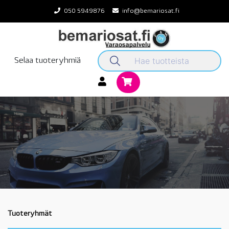
Skip
050 5949876
info@bemariosat.fi
to
content
Selaa tuoteryhmiä
Tuoteryhmät