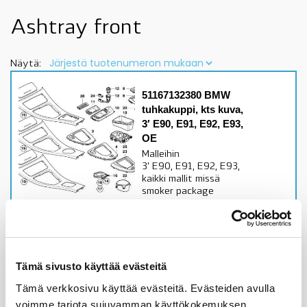
Ashtray front
Näytä:
51167132380 BMW
tuhkakuppi, kts kuva,
3′ E90, E91, E92, E93,
OE
Malleihin
3' E90, E91, E92, E93,
kaikki mallit missä
smoker package
varuste
Alkuperäinen BMW osa
Varastossa,
toimitusaika 1-3pv
Tämä sivusto käyttää evästeitä
Tämä verkkosivu käyttää evästeitä. Evästeiden avulla
87,55
€
voimme tarjota sujuvamman käyttökokemuksen