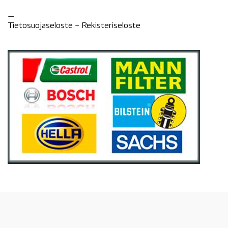
—
Tietosuojaseloste –
Rekisteri
seloste