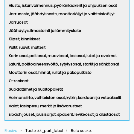
Alusta, iskunvaimennus, pyöränlaakerit ja ohjauksen osat
Jarruneste, jäähdytineste, moottoriöljyt ja vaihteistoöljyt
Jarruosat
Jäähdytys, ilmastointi ja lämmityslaite
Klipsit, kiinnikkeet
Pultit, ruuvit, mutterit
Korin osat, peltiosat, muoviosat, lasiosat, lukot ja avaimet
Laturit, polttoaineensyöttö, sytytysosat, startit ja sähköosat
Moottorin osat, hihnat, rullat ja pakoputkisto
O-renkaat
Suodattimet ja huoltopaketit
Voimansiirto, vaihteiston osat, kytkin, kardaani ja vetoakselit
Valot, lasinpesu, merkit ja lisävarusteet
Eibach jouset, jousisarjat, spacerit, levikeosat ja alustaosat
Etusivu
Tuote etk_part_label
Bulb socket