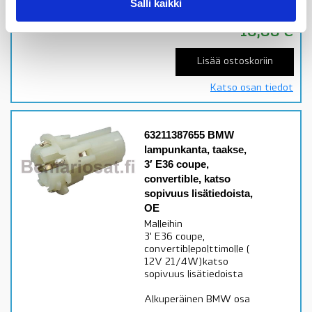
Salli kaikki
toimitusaika 1-3pv
16,88
€
Lisää ostoskoriin
Katso osan tiedot
63211387655 BMW
lampunkanta, taakse,
3′ E36 coupe,
convertible, katso
sopivuus lisätiedoista,
OE
Malleihin
3' E36 coupe,
convertiblepolttimolle (
12V 21/4W)katso
sopivuus lisätiedoista
Alkuperäinen BMW osa