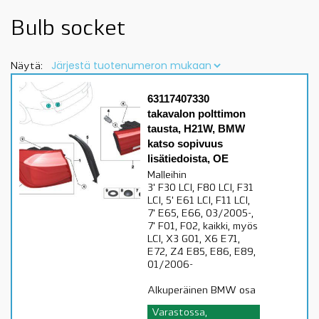
Bulb socket
Näytä:
63117407330
takavalon polttimon
tausta, H21W, BMW
katso sopivuus
lisätiedoista, OE
Malleihin
3' F30 LCI, F80 LCI, F31
LCI, 5' E61 LCI, F11 LCI,
7' E65, E66, 03/2005-,
7' F01, F02, kaikki, myös
LCI, X3 G01, X6 E71,
E72, Z4 E85, E86, E89,
01/2006-
Alkuperäinen BMW osa
Varastossa,