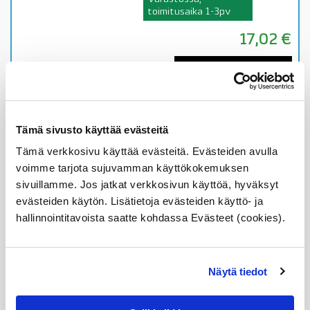
toimitusaika 1-3pv
17,02
€
Lisää ostoskoriin
Katso osan tiedot
Tämä sivusto käyttää evästeitä
63211387363 BMW 3′
Tämä verkkosivu käyttää evästeitä. Evästeiden avulla
E36 sedan, takavalon
voimme tarjota sujuvamman käyttökokemuksen
polttimon tausta,
sivuillamme. Jos jatkat verkkosivun käyttöä, hyväksyt
katso lisätiedoista
sopivuus autoosi, OE
evästeiden käytön. Lisätietoja evästeiden käyttö- ja
hallinnointitavoista saatte kohdassa Evästeet (cookies).
Malleihin
3' E36 sedan katso
kuvasta ja lisätiedoista
sopivuus autoosi
Näytä tiedot
Alkuperäinen BMW osa
Varastossa,