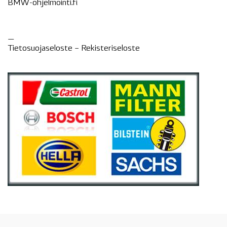
BMW-ohjelmointi.fi
—
Tietosuojaseloste –
Rekisteri
seloste