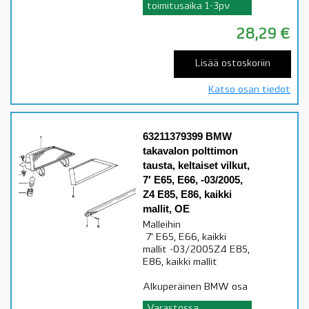
toimitusaika 1-3pv
28,29
€
Lisää ostoskoriin
Katso osan tiedot
63211379399 BMW
takavalon polttimon
tausta, keltaiset vilkut,
7′ E65, E66, -03/2005,
Z4 E85, E86, kaikki
mallit, OE
Malleihin
7' E65, E66, kaikki
mallit -03/2005Z4 E85,
E86, kaikki mallit
Alkuperäinen BMW osa
Varastossa,