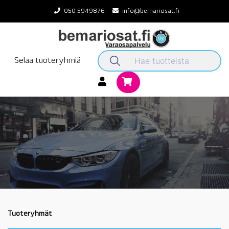
Skip
050 5949876
info@bemariosat.fi
to
content
Selaa tuoteryhmiä
Tuoteryhmät