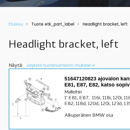
Etusivu
Tuote etk_part_label
Headlight bracket, left
Headlight bracket, left
Näytä:
51647120823 ajovalon kan
E81, E87, E82, katso sopiv
Malleihin
1' E81, E87, 116i, 118i, 120i, 1
E82, 118d, 120d, 120i, 123d, 13
Alkuperäinen BMW osa