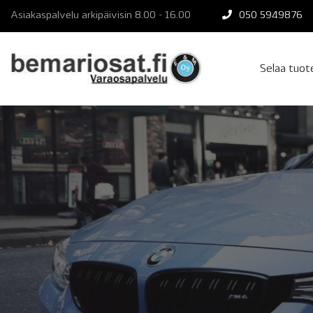
Skip
Asiakaspalvelu arkipäivisin 8.00 - 16.00
050 5949876
to
content
Selaa tuo