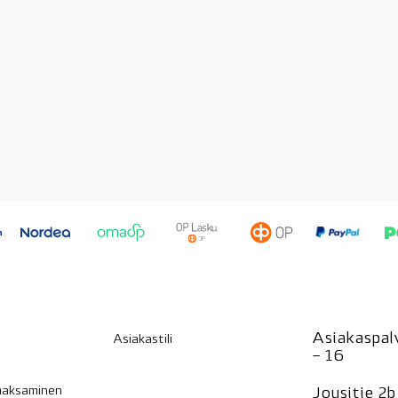
Asiakaspalv
Asiakastili
– 16
 maksaminen
Jousitie 2b