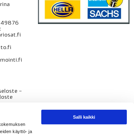
rina
949876
:
iosat.fi
to.fi
ointi.fi
seloste –
loste
Salli kaikki
tökokemuksen
eiden käyttö- ja