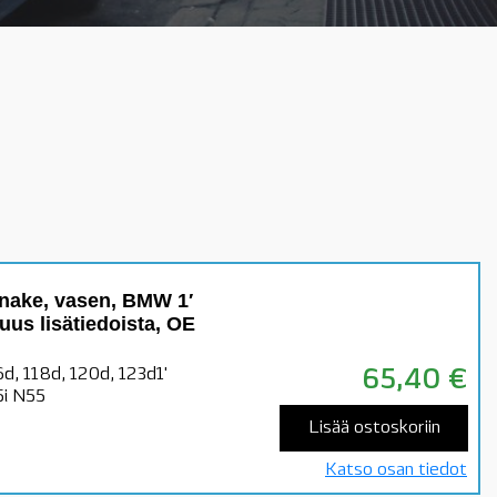
nake, vasen, BMW 1′
uus lisätiedoista, OE
16d, 118d, 120d, 123d1'
65,40
€
5i N55
Lisää ostoskoriin
Katso osan tiedot