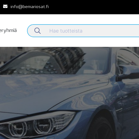
info@bemariosat.fi
teryhmiä