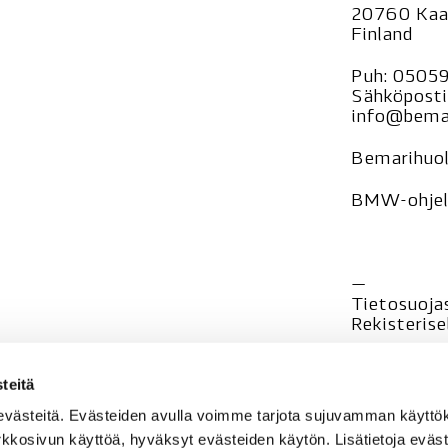
20760 Kaa
Finland
Puh:
0505
Sähköposti
info@bemar
Bemarihuol
BMW-ohjelm
—
Tietosuoja
Rekisteri
se
teitä
evästeitä. Evästeiden avulla voimme tarjota sujuvamman käyt
rkkosivun käyttöä, hyväksyt evästeiden käytön. Lisätietoja eväst