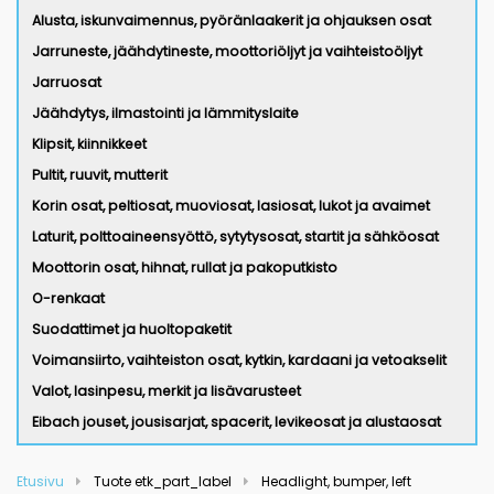
Alusta, iskunvaimennus, pyöränlaakerit ja ohjauksen osat
Jarruneste, jäähdytineste, moottoriöljyt ja vaihteistoöljyt
Jarruosat
Jäähdytys, ilmastointi ja lämmityslaite
Klipsit, kiinnikkeet
Pultit, ruuvit, mutterit
Korin osat, peltiosat, muoviosat, lasiosat, lukot ja avaimet
Laturit, polttoaineensyöttö, sytytysosat, startit ja sähköosat
Moottorin osat, hihnat, rullat ja pakoputkisto
O-renkaat
Suodattimet ja huoltopaketit
Voimansiirto, vaihteiston osat, kytkin, kardaani ja vetoakselit
Valot, lasinpesu, merkit ja lisävarusteet
Eibach jouset, jousisarjat, spacerit, levikeosat ja alustaosat
Etusivu
Tuote etk_part_label
Headlight, bumper, left