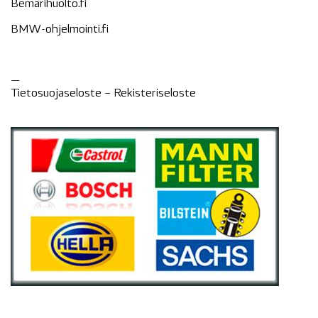
Bemarihuolto.fi
BMW-ohjelmointi.fi
—
Tietosuojaseloste –
Rekisteri
seloste