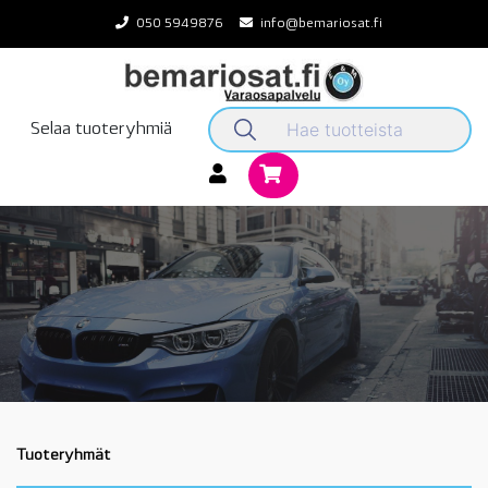
Skip
050 5949876
info@bemariosat.fi
to
content
Selaa tuoteryhmiä
Tuoteryhmät