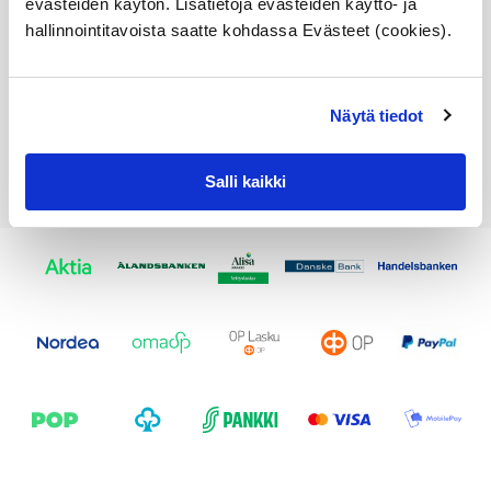
evästeiden käytön. Lisätietoja evästeiden käyttö- ja
toimitusaika 1-3pv
hallinnointitavoista saatte kohdassa Evästeet (cookies).
166,46
€
Lisää ostoskoriin
Näytä tiedot
Katso osan tiedot
Salli kaikki