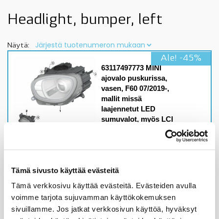
Headlight, bumper, left
Näytä:
Ale! -45%
63117497773 MINI
ajovalo puskurissa,
vasen, F60 07/2019-,
mallit missä
laajennetut LED
sumuvalot, myös LCI
(facelift) mallit, OE
Malleihin
MINI F60 07/2019-,
mallit missä LED
sumuvalotMINI F60 LCI,
Tämä sivusto käyttää evästeitä
kaikki mallit
Tämä verkkosivu käyttää evästeitä. Evästeiden avulla
Alkuperäinen MINI,
voimme tarjota sujuvamman käyttökokemuksen
BMW osa
sivuillamme. Jos jatkat verkkosivun käyttöä, hyväksyt
Varastossa,