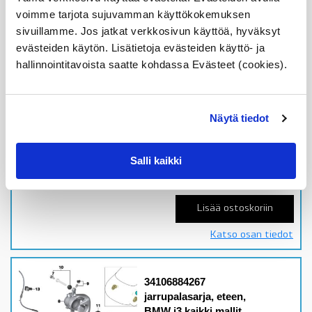
294x22mm
voimme tarjota sujuvamman käyttökokemuksen
jarrulevyille, G20, G21,
sivuillamme. Jos jatkat verkkosivun käyttöä, hyväksyt
OE
evästeiden käytön. Lisätietoja evästeiden käyttö- ja
Malleihin
hallinnointitavoista saatte kohdassa Evästeet (cookies).
3' G20, G21, 316d, 318d,
318i
Alkuperäiset BMW
etujarrupalat
Näytä tiedot
Varastossa,
toimitusaika 1-3pv
Salli kaikki
226,72
€
Lisää ostoskoriin
Katso osan tiedot
34106884267
jarrupalasarja, eteen,
BMW i3 kaikki mallit,