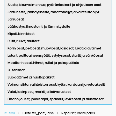
Alusta, iskunvaimennus, pyöränlaakerit ja ohjauksen osat
Jarruneste, jäähdytineste, moottoriöljyt ja vaihteistoöljyt
Jarruosat
Jäähdytys, ilmastointi ja lämmityslaite
Klipsit, kiinnikkeet
Pultit, ruuvit, mutterit
Korin osat, peltiosat, muoviosat, lasiosat, lukot ja avaimet
Laturit, polttoaineensyöttö, sytytysosat, startit ja sähköosat
Moottorin osat, hihnat, rullat ja pakoputkisto
O-renkaat
Suodattimet ja huoltopaketit
Voimansiirto, vaihteiston osat, kytkin, kardaani ja vetoakselit
Valot, lasinpesu, merkit ja lisävarusteet
Eibach jouset, jousisarjat, spacerit, levikeosat ja alustaosat
Etusivu
Tuote etk_part_label
Repair kit, brake pads