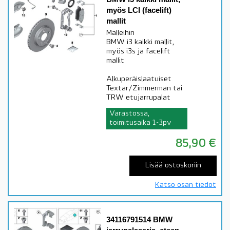
myös LCI (facelift)
mallit
Malleihin
BMW i3 kaikki mallit,
myös i3s ja facelift
mallit
Alkuperäislaatuiset
Textar/Zimmerman tai
TRW etujarrupalat
Varastossa,
toimitusaika 1-3pv
85,90
€
Lisää ostoskoriin
Katso osan tiedot
34116791514 BMW