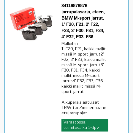
34116878876
jarrupalasarja, eteen,
BMW M-sport jarrut,
1′ F20, F21, 2′ F22,
F23, 3′ F30, F31, F34,
4′ F32, F33, F36
Malleihin
1' F20, F21, kaikki mallit
missä M-sport jarrut2'
F22, 2' F23, kaikki mallit
missä M-sport jarrut3'
F30, F31, F34, kaikki
mallit missä M-sport
jarrut4' F32, F33, F36
kaikki mallit missä M-
sport jarrut
Alkuperäislaatuiset
TRW tai Zimmermaann
etujarrupalat
Varastossa,
toimitusaika 1-3pv