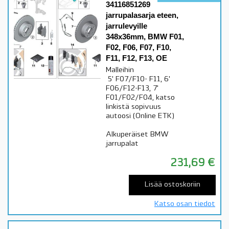
34116851269
jarrupalasarja eteen,
jarrulevyille
348x36mm, BMW F01,
F02, F06, F07, F10,
F11, F12, F13, OE
Malleihin
5' F07/F10- F11, 6'
F06/F12-F13, 7'
F01/F02/F04, katso
linkistä sopivuus
autoosi (Online ETK)
Alkuperäiset BMW
jarrupalat
231,69
€
Lisää ostoskoriin
Katso osan tiedot