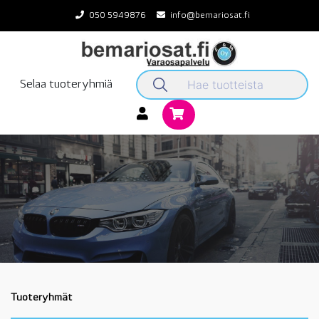
Skip
050 5949876
info@bemariosat.fi
to
content
Selaa tuoteryhmiä
Tuoteryhmät