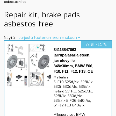
asbestos-free
Repair kit, brake pads
asbestos-free
Näytä:
Ale! -15%
34118847063
jarrupalasarja eteen,
jarrulevyille
348x30mm, BMW F06,
F10, F11, F12, F13, OE
Malleihin
5' F10 525d/dx, 528i/ix,
530i, 530d/dx, 535i/ix,
hybrid 55' F11 525d/dx,
528i/ix, 530d/dx,
535i/ix6' F06 640i/ix,
6' F12-F13 640i/ix
Alkuperäiset BMW