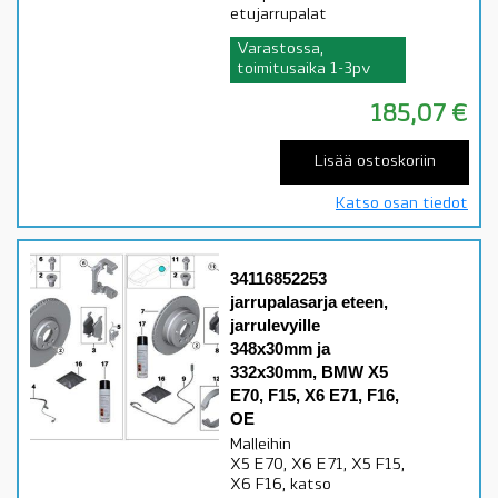
etujarrupalat
Varastossa,
toimitusaika 1-3pv
185,07
€
Lisää ostoskoriin
Katso osan tiedot
34116852253
jarrupalasarja eteen,
jarrulevyille
348x30mm ja
332x30mm, BMW X5
E70, F15, X6 E71, F16,
OE
Malleihin
X5 E70, X6 E71, X5 F15,
X6 F16, katso