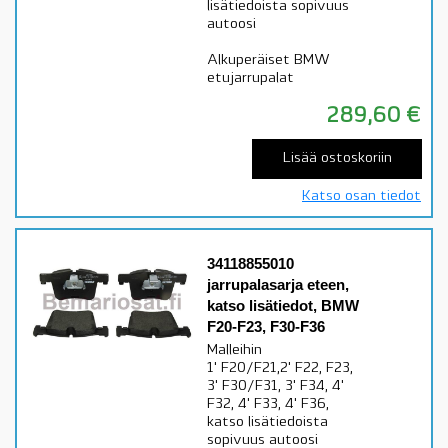
lisätiedoista sopivuus
autoosi
Alkuperäiset BMW
etujarrupalat
289,60
€
Lisää ostoskoriin
Katso osan tiedot
34118855010
jarrupalasarja eteen,
katso lisätiedot, BMW
F20-F23, F30-F36
Malleihin
1' F20/F21,2' F22, F23,
3' F30/F31, 3' F34, 4'
F32, 4' F33, 4' F36,
katso lisätiedoista
sopivuus autoosi