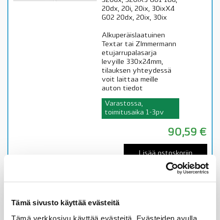
520dx, 520iX3 G01 18d,
20dx, 20i, 20ix, 30ixX4
G02 20dx, 20ix, 30ix
Alkuperäislaatuinen
Textar tai ZImmermann
etujarrupalasarja
levyille 330x24mm,
tilauksen yhteydessä
voit laittaa meille
auton tiedot
Varastossa,
toimitusaika 1-3pv
90,59
€
Lisää ostoskoriin
Katso osan tiedot
Ale! -10%
Tämä sivusto käyttää evästeitä
34106884243 BMW
jarrupalasarja, eteen,
Tämä verkkosivu käyttää evästeitä. Evästeiden avulla