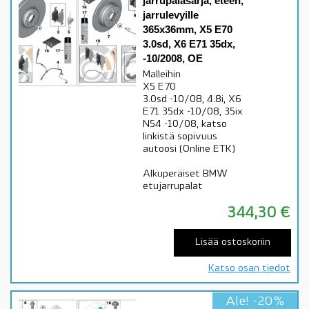
jarrupalasarja, eteen,
jarrulevyille
365x36mm, X5 E70
3.0sd, X6 E71 35dx,
-10/2008, OE
Malleihin
X5 E70
3.0sd -10/08, 4.8i, X6
E71 35dx -10/08, 35ix
N54 -10/08, katso
linkistä sopivuus
autoosi (Online ETK)
Alkuperäiset BMW
etujarrupalat
344,30
€
Lisää ostoskoriin
Katso osan tiedot
Ale! -20%