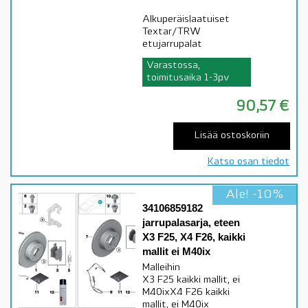
Alkuperäislaatuiset
Textar/TRW
etujarrupalat
Varastossa,
toimitusaika 1-3pv
90,57
€
Lisää ostoskoriin
Katso osan tiedot
Ale! -10%
34106859182
jarrupalasarja, eteen
X3 F25, X4 F26, kaikki
mallit ei M40ix
Malleihin
X3 F25 kaikki mallit, ei
M40ixX4 F26 kaikki
mallit, ei M40ix