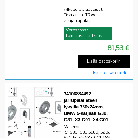
Alkuperäislaatuiset
Textar tai TRW
etujarrupalat
Varastossa,
toimitusaika 1-3pv
81,53
€
Lisää ostoskoriin
Katso osan tiedot
34106884492
jarrupalat eteen
lyvyille 330x24mm,
BMW 5-sarjaan G30,
G31, X3 G01, X4 G01
Malleihin
5' G30, G31 518d, 520d,