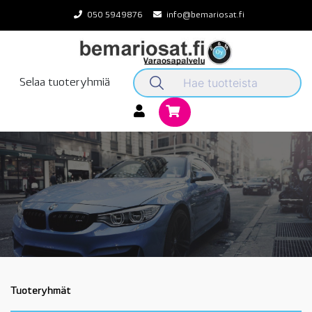
Skip
050 5949876
info@bemariosat.fi
to
content
Selaa tuoteryhmiä
Tuoteryhmät