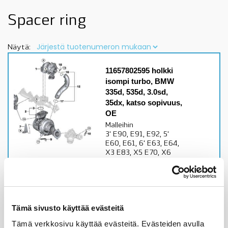
Spacer ring
Näytä:
11657802595 holkki
isompi turbo, BMW
335d, 535d, 3.0sd,
35dx, katso sopivuus,
OE
Malleihin
3' E90, E91, E92, 5'
E60, E61, 6' E63, E64,
X3 E83, X5 E70, X6
E71, katso sopivuus
autoosi lisätiedoista
Alkuperäinen BMW osa
Varastossa,
Tämä sivusto käyttää evästeitä
toimitusaika 1-3pv
Tämä verkkosivu käyttää evästeitä. Evästeiden avulla