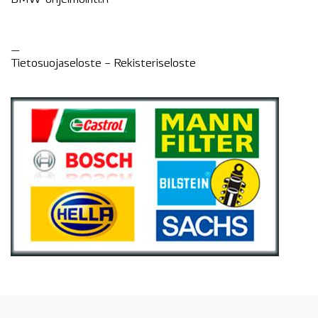
—
Tietosuojaseloste –
Rekisteri
seloste