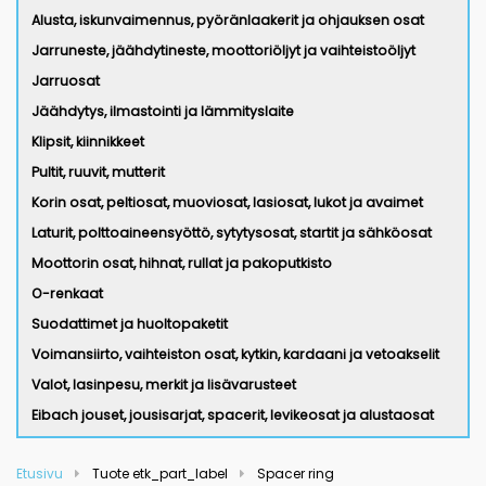
Alusta, iskunvaimennus, pyöränlaakerit ja ohjauksen osat
Jarruneste, jäähdytineste, moottoriöljyt ja vaihteistoöljyt
Jarruosat
Jäähdytys, ilmastointi ja lämmityslaite
Klipsit, kiinnikkeet
Pultit, ruuvit, mutterit
Korin osat, peltiosat, muoviosat, lasiosat, lukot ja avaimet
Laturit, polttoaineensyöttö, sytytysosat, startit ja sähköosat
Moottorin osat, hihnat, rullat ja pakoputkisto
O-renkaat
Suodattimet ja huoltopaketit
Voimansiirto, vaihteiston osat, kytkin, kardaani ja vetoakselit
Valot, lasinpesu, merkit ja lisävarusteet
Eibach jouset, jousisarjat, spacerit, levikeosat ja alustaosat
Etusivu
Tuote etk_part_label
Spacer ring