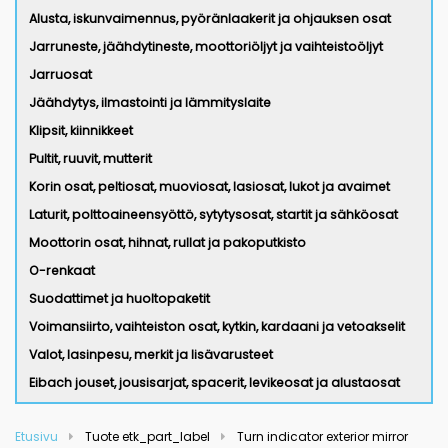
Alusta, iskunvaimennus, pyöränlaakerit ja ohjauksen osat
Jarruneste, jäähdytineste, moottoriöljyt ja vaihteistoöljyt
Jarruosat
Jäähdytys, ilmastointi ja lämmityslaite
Klipsit, kiinnikkeet
Pultit, ruuvit, mutterit
Korin osat, peltiosat, muoviosat, lasiosat, lukot ja avaimet
Laturit, polttoaineensyöttö, sytytysosat, startit ja sähköosat
Moottorin osat, hihnat, rullat ja pakoputkisto
O-renkaat
Suodattimet ja huoltopaketit
Voimansiirto, vaihteiston osat, kytkin, kardaani ja vetoakselit
Valot, lasinpesu, merkit ja lisävarusteet
Eibach jouset, jousisarjat, spacerit, levikeosat ja alustaosat
Etusivu
Tuote etk_part_label
Turn indicator exterior mirror