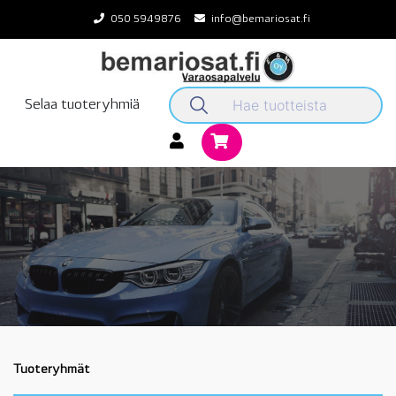
Skip
050 5949876
info@bemariosat.fi
to
content
Selaa tuoteryhmiä
Tuoteryhmät