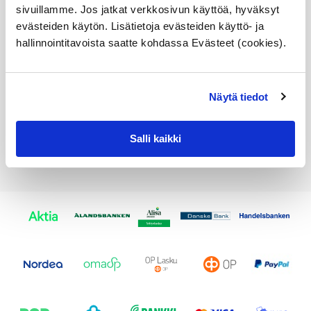
sivuillamme. Jos jatkat verkkosivun käyttöä, hyväksyt
Alkuperäinen BMW osa
evästeiden käytön. Lisätietoja evästeiden käyttö- ja
hallinnointitavoista saatte kohdassa Evästeet (cookies).
Varastossa,
toimitusaika 1-3pv
62,23
€
Näytä tiedot
Lisää ostoskoriin
Salli kaikki
Katso osan tiedot