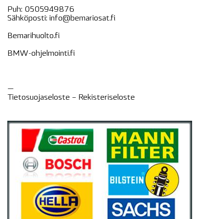
Puh:
0505949876
Sähköposti:
info@bemariosat.fi
Bemarihuolto.fi
BMW-ohjelmointi.fi
—
Tietosuojaseloste –
Rekisteri
seloste