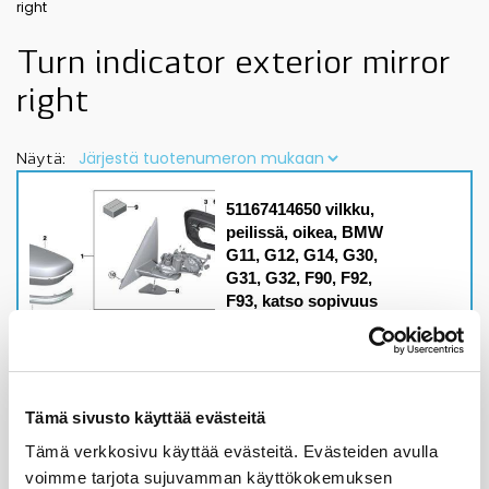
right
Turn indicator exterior mirror
right
Näytä:
51167414650 vilkku,
peilissä, oikea, BMW
G11, G12, G14, G30,
G31, G32, F90, F92,
F93, katso sopivuus
lisätiedoista, OE
Malleihin
5' F90 M5 myös LCI, 5'
G30, G31 kaikki myös
LCI mallit6' G32 kaikki
Tämä sivusto käyttää evästeitä
mtös LCI mallit7' F11,
G12, kaikki myös LCI
Tämä verkkosivu käyttää evästeitä. Evästeiden avulla
mallit8' F91, F92, F93,
voimme tarjota sujuvamman käyttökokemuksen
M8, 8' G14 kaikki mallit