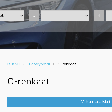
3
4
Etusivu
Tuoteryhmät
O-renkaat
O-renkaat
Valitun kaltaisia 