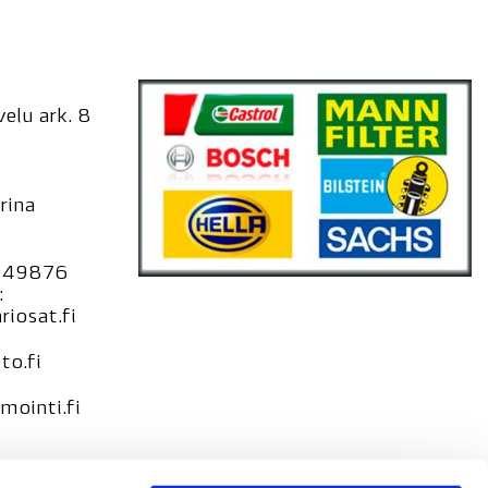
elu ark. 8
rina
949876
:
iosat.fi
to.fi
ointi.fi