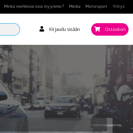
Minkä merkkisiä osia myymme?
Media
Motorsport
Yritys
Kirjaudu sisään
Ostoskori