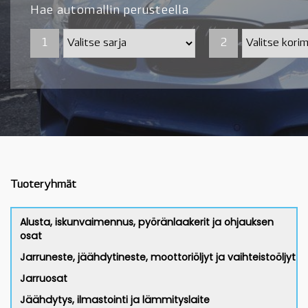
Hae automallin perusteella
1
1
2
2
Tuoteryhmät
Alusta, iskunvaimennus, pyöränlaakerit ja ohjauksen
osat
Jarruneste, jäähdytineste, moottoriöljyt ja vaihteistoöljyt
Jarruosat
Jäähdytys, ilmastointi ja lämmityslaite