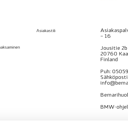
Asiakaspalv
Asiakastili
– 16
 maksaminen
Jousitie 2b
20760 Kaa
Finland
Puh:
0505
Sähköposti
info@bemar
Bemarihuol
BMW-ohjelm