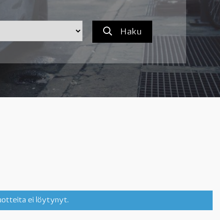
Haku
tuotteita ei löytynyt.