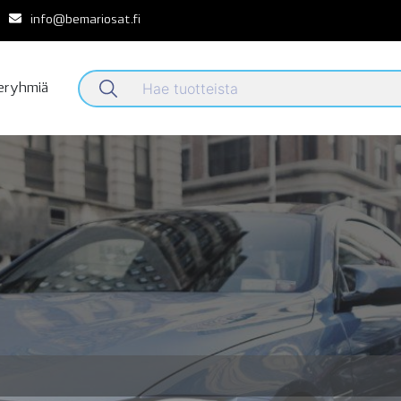
info@bemariosat.fi
teryhmiä