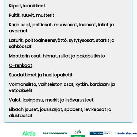
Klipsit, kiinnikkeet
Pultit, ruuvit, mutterit
Korin osat, peltiosat, muoviosat, lasiosat, lukot ja
avaimet
Laturit, polttoaineensyöttö, sytytysosat, startit ja
sähköosat
Moottorin osat, hihnat, rullat ja pakoputkisto
O-renkaat
Suodattimet ja huoltopaketit
Voimansiirto, vaihteiston osat, kytkin, kardaani ja
vetoakselit
Valot, lasinpesu, merkit ja lisävarusteet
Eibach jouset, jousisarjat, spacerit, levikeosat ja
alustaosat