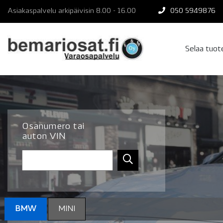
Skip
Asiakaspalvelu arkipäivisin 8.00 - 16.00
050 5949876
to
content
Selaa tuo
Osanumero tai
auton VIN
BMW
MINI