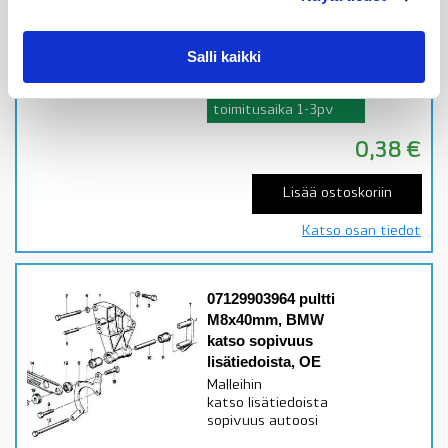
III)katso sopivuus
lisätiedoista
Salli kaikki
Alkuperäinen BMW osa
Varastossa,
toimitusaika 1-3pv
0,38
€
Lisää ostoskoriin
Katso osan tiedot
07129903964 pultti
M8x40mm, BMW
katso sopivuus
lisätiedoista, OE
Malleihin
katso lisätiedoista
sopivuus autoosi