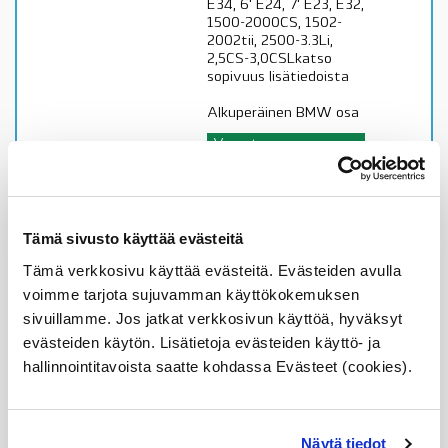
E34, 6' E24, 7' E23, E32,
1500-2000CS, 1502-
2002tii, 2500-3.3Li,
2,5CS-3,0CSLkatso
sopivuus lisätiedoista
Alkuperäinen BMW osa
Varastossa,
toimitusaika 1-3pv
0,35
€
Tämä sivusto käyttää evästeitä
Lisää ostoskoriin
Tämä verkkosivu käyttää evästeitä. Evästeiden avulla
Katso osan tiedot
voimme tarjota sujuvamman käyttökokemuksen
sivuillamme. Jos jatkat verkkosivun käyttöä, hyväksyt
evästeiden käytön. Lisätietoja evästeiden käyttö- ja
07119986250 BMW
hallinnointitavoista saatte kohdassa Evästeet (cookies).
kuula (5MM III), katso
sopivuus lisätiedoista,
OE
BMW kuula (5MM
Näytä tiedot