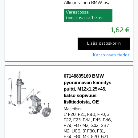
Alkuperäinen BMW osa
Varastossa,
toimitusaika 1-3pv
1,62
€
Lisää ostoskoriin
Katso osan tiedot
07148835169 BMW
pyörännavan kiinnitys
pultti, M12x1,25×45,
katso sopivuus
lisätiedoista, OE
Malleihin
1' F20, F21, F40, F70, 2'
F22, F23, F44, F45, F46,
F74, F87 M2, G42, G87
M2, U06, 3' F30, F31,
F34, F80 M3, G20, G21,