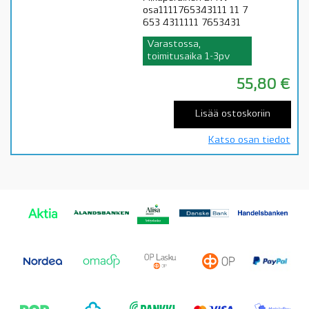
osa1111765343111 11 7
653 4311111 7653431
Varastossa,
toimitusaika 1-3pv
55,80
€
Lisää ostoskoriin
Katso osan tiedot