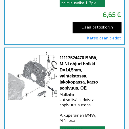
toimitusaika 1-3pv
6,65
€
Lisää ostoskoriin
Katso osan tiedot
11117524470 BMW,
MINI ohjuri holkki
D=14,5mm,
vaihteistossa,
jakokopassa, katso
sopivuus, OE
Malleihin
katso lisätiedoista
sopivuus autoosi
Alkuperäinen BMW,
MINI osa