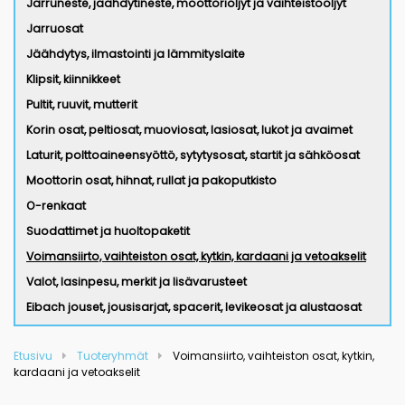
Jarruneste, jäähdytineste, moottoriöljyt ja vaihteistoöljyt
Jarruosat
Jäähdytys, ilmastointi ja lämmityslaite
Klipsit, kiinnikkeet
Pultit, ruuvit, mutterit
Korin osat, peltiosat, muoviosat, lasiosat, lukot ja avaimet
Laturit, polttoaineensyöttö, sytytysosat, startit ja sähköosat
Moottorin osat, hihnat, rullat ja pakoputkisto
O-renkaat
Suodattimet ja huoltopaketit
Voimansiirto, vaihteiston osat, kytkin, kardaani ja vetoakselit
Valot, lasinpesu, merkit ja lisävarusteet
Eibach jouset, jousisarjat, spacerit, levikeosat ja alustaosat
Etusivu
Tuoteryhmät
Voimansiirto, vaihteiston osat, kytkin,
kardaani ja vetoakselit