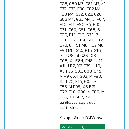
G28, G80 M3, G81 M3, 4'
F32, F33, F36, F82 M4,
F83 M4, G22, G23, G26,
G82 M4, G83 M4, 5' F07,
F10, F11, F90 M5, G30,
G31, G60, G61, G68, 6'
F06, F12, F13, G32, 7'
F01, F02, F04, G11, G12,
G70, 8' F91 M8, F92 M8,
F93 M8, G14, G15, G16,
i3L G28, i4 G26, iX3
G08, X1 E84, F48, U11,
X1L U12, X2 F39, U10,
X3 F25, G01, G08, G45,
M F97, X4 G02, M F98,
X5 E70, F15, G05, M
F85, M F95, X6 E71,
E72, F16, G06, M F86, M
F96, X7 G07, Z4
G29katso sopivuus
lisätiedoista
Alkuperäinen BMW osa
Varastossa,