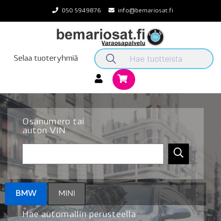
Skip
050 5949876
info@bemariosat.fi
to
content
Selaa tuoteryhmiä
Osanumero tai
auton VIN
BMW
MINI
Hae automallin perusteella