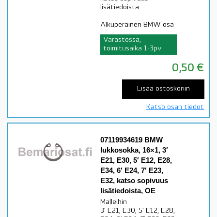
lisätiedoista
Alkuperäinen BMW osa
Varastossa,
toimitusaika 1-3pv
0,50
€
Lisää ostoskoriin
Katso osan tiedot
07119934619 BMW
lukkosokka, 16×1, 3′
E21, E30, 5′ E12, E28,
E34, 6′ E24, 7′ E23,
E32, katso sopivuus
lisätiedoista, OE
Malleihin
3' E21, E30, 5' E12, E28,