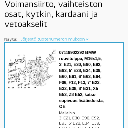
Voimansiirto, vaihteiston
osat, kytkin, kardaani ja
vetoakselit
Näytä:
07119902292 BMW
ruuvitulppa, M16x1,5,
3′ E21, E30, E90, E92,
E93, 5′ E28, E34, E39,
E60, E61, 6′ E63, E64,
F06, F12, F13, 7′ E23,
E32, E38, 8′ E31, X5
E53, Z8 E52, katso
sopivuus lisätiedoista,
OE
Malleihin
3' E21, E30, E90, E92,
E93, 5' E28, E34, E39,