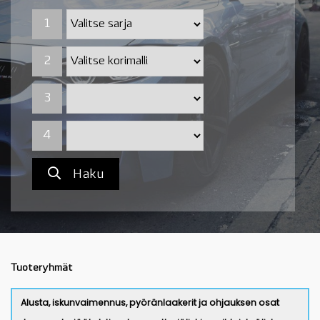
1
1
2
2
3
4
Haku
Tuoteryhmät
Alusta, iskunvaimennus, pyöränlaakerit ja ohjauksen osat