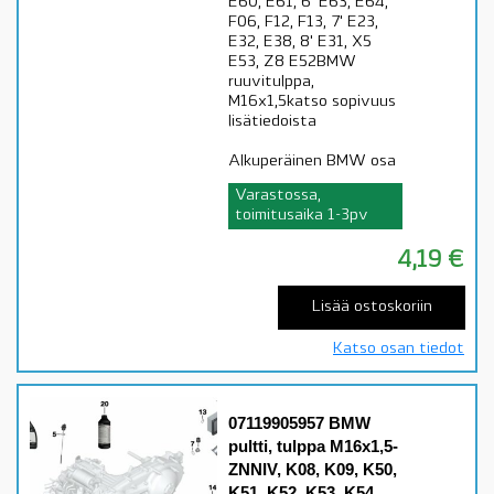
E60, E61, 6' E63, E64,
F06, F12, F13, 7' E23,
E32, E38, 8' E31, X5
E53, Z8 E52BMW
ruuvitulppa,
M16x1,5katso sopivuus
lisätiedoista
Alkuperäinen BMW osa
Varastossa,
toimitusaika 1-3pv
4,19
€
Lisää ostoskoriin
Katso osan tiedot
07119905957 BMW
pultti, tulppa M16x1,5-
ZNNIV, K08, K09, K50,
K51, K52, K53, K54,