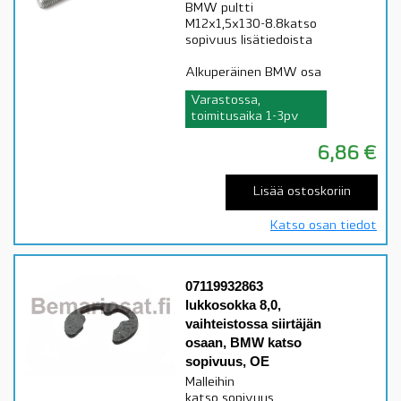
BMW pultti
M12x1,5x130-8.8katso
sopivuus lisätiedoista
Alkuperäinen BMW osa
Varastossa,
toimitusaika 1-3pv
6,86
€
Lisää ostoskoriin
Katso osan tiedot
07119932863
lukkosokka 8,0,
vaihteistossa siirtäjän
osaan, BMW katso
sopivuus, OE
Malleihin
katso sopivuus