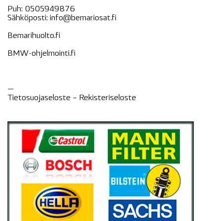
Puh:
0505949876
Sähköposti:
info@bemariosat.fi
Bemarihuolto.fi
BMW-ohjelmointi.fi
—
Tietosuojaseloste –
Rekisteri
seloste