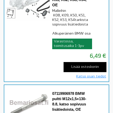
OE
Malleihin
K08, K09, K50, K51,
K52, K53, K54tarkista
sopivuus lisätiedoista
Alkuperäinen BMW osa
Varastossa,
toimitusaika 1-3pv
6,49
€
Lisää ostoskoriin
Katso osan tiedot
07119906978 BMW
pultti M12x1,5×130-
8.8, katso sopivuus
lisätiedoista, OE