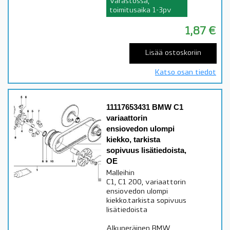
Varastossa,
toimitusaika 1-3pv
1,87
€
Lisää ostoskoriin
Katso osan tiedot
11117653431 BMW C1
variaattorin
ensiovedon ulompi
kiekko, tarkista
sopivuus lisätiedoista,
OE
Malleihin
C1, C1 200, variaattorin
ensiovedon ulompi
kiekko.tarkista sopivuus
lisätiedoista
Alkuperäinen BMW