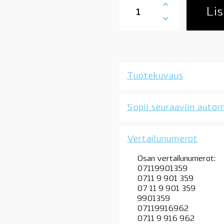
BMW
Lis
ruuvi
6,3x13mm,
OE
määrä
Tuotekuvaus
Sopii seuraaviin autom
Vertailunumerot
Osan vertailunumerot:
07119901359
0711 9 901 359
07 11 9 901 359
9901359
07119916962
0711 9 916 962