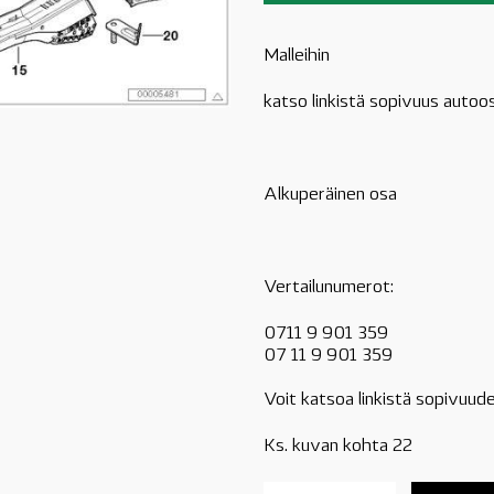
Malleihin
katso linkistä sopivuus autoo
Alkuperäinen osa
Vertailunumerot:
0711 9 901 359
07 11 9 901 359
Voit katsoa linkistä sopivuude
Ks. kuvan kohta 22
07119901359