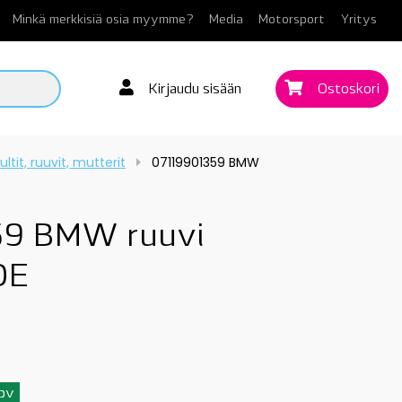
Minkä merkkisiä osia myymme?
Media
Motorsport
Yritys
Kirjaudu sisään
Ostoskori
ultit, ruuvit, mutterit
07119901359 BMW
9 BMW ruuvi
OE
3pv