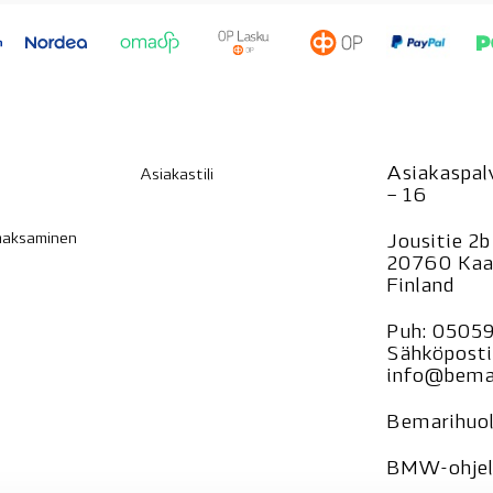
Asiakaspalv
Asiakastili
– 16
 maksaminen
Jousitie 2b
20760 Kaa
Finland
Puh:
0505
Sähköposti
info@bemar
Bemarihuol
BMW-ohjelm