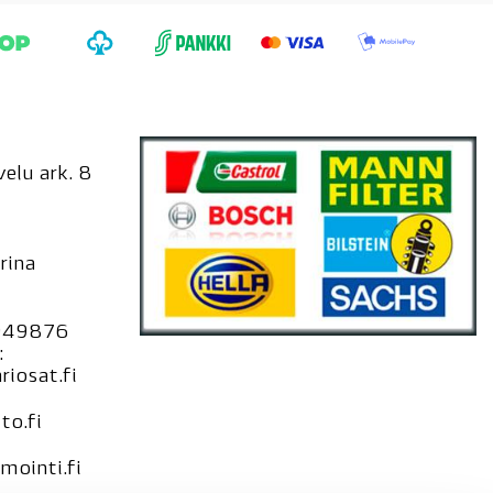
elu ark. 8
rina
949876
:
iosat.fi
to.fi
ointi.fi