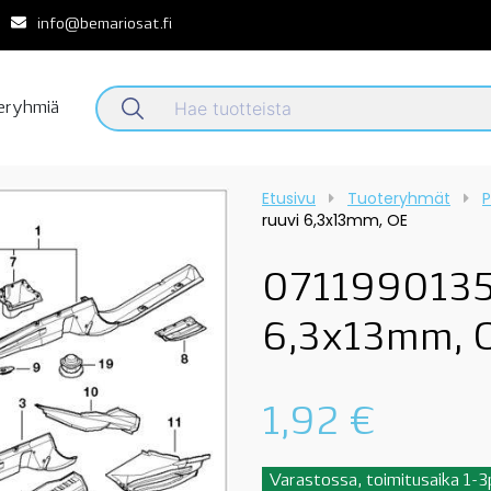
info@bemariosat.fi
teryhmiä
Etusivu
Tuoteryhmät
P
ruuvi 6,3x13mm, OE
0711990135
6,3x13mm, 
1,92
€
Varastossa, toimitusaika 1-