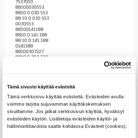
7537010
88100030553
8810 0 030 553
88 10 0 030 553
0030553
88100141188
8810 0 141 188
88 10 0 141 188
0141188
88100307227
8810 0 307 227
88 10 0 307 227
0307227
88100390259
8810 0 390 259
88 10 0 390 259
Tämä sivusto käyttää evästeitä
0390259
Tämä verkkosivu käyttää evästeitä. Evästeiden avulla
88100407842
8810 0 407 842
voimme tarjota sujuvamman käyttökokemuksen
88 10 0 407 842
sivuillamme. Jos jatkat verkkosivun käyttöä, hyväksyt
0407842
evästeiden käytön. Lisätietoja evästeiden käyttö- ja
88100422676
8810 0 422 676
hallinnointitavoista saatte kohdassa Evästeet (cookies).
88 10 0 422 676
0422676