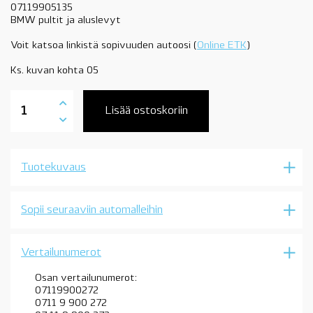
07119905135
BMW pultit ja aluslevyt
Voit katsoa linkistä sopivuuden autoosi (
Online ETK
)
Ks. kuvan kohta 05
07119904517
BMW
Lisää ostoskoriin
pultti
aluslevyllä
M6x12mm,
OE
Tuotekuvaus
määrä
Sopii seuraaviin automalleihin
Vertailunumerot
Osan vertailunumerot:
07119900272
0711 9 900 272