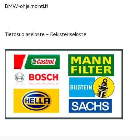
BMW-ohjelmointi.fi
—
Tietosuojaseloste –
Rekisteri
seloste