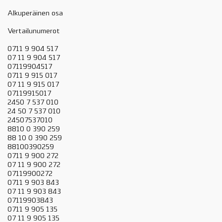
Alkuperäinen osa
Vertailunumerot
0711 9 904 517
07 11 9 904 517
07119904517
0711 9 915 017
07 11 9 915 017
07119915017
2450 7 537 010
24 50 7 537 010
24507537010
8810 0 390 259
88 10 0 390 259
88100390259
0711 9 900 272
07 11 9 900 272
07119900272
0711 9 903 843
07 11 9 903 843
07119903843
0711 9 905 135
07 11 9 905 135