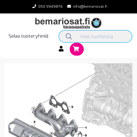
Skip
050 5949876
info@bemariosat.fi
to
content
Selaa tuoteryhmiä