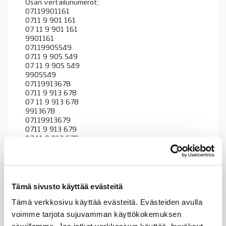
Osan vertailunumerot:
07119901161
0711 9 901 161
07 11 9 901 161
9901161
07119905549
0711 9 905 549
07 11 9 905 549
9905549
07119913678
0711 9 913 678
07 11 9 913 678
9913678
07119913679
0711 9 913 679
07 11 9 913 679
9913679
13322244205
1332 2 244 205
13 32 2 244 205
2244205
Tämä sivusto käyttää evästeitä
07119905549
Tämä verkkosivu käyttää evästeitä. Evästeiden avulla
0711 9 905 549
07 11 9 905 549
voimme tarjota sujuvamman käyttökokemuksen
9905549