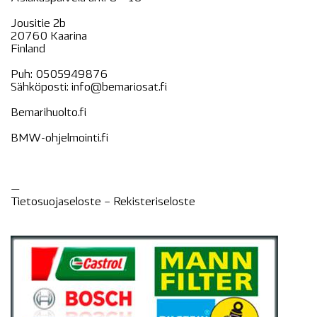
Jousitie 2b
20760 Kaarina
Finland
Puh:
0505949876
Sähköposti:
info@bemariosat.fi
Bemarihuolto.fi
BMW-ohjelmointi.fi
—
Tietosuojaseloste –
Rekisteri
seloste