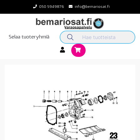
Skip
050 5949876
info@bemariosat.fi
to
content
Selaa tuoteryhmiä