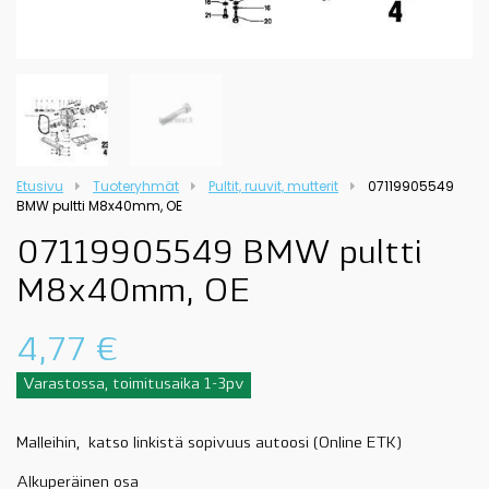
Etusivu
Tuoteryhmät
Pultit, ruuvit, mutterit
07119905549
BMW pultti M8x40mm, OE
07119905549 BMW pultti
M8x40mm, OE
4,77
€
Varastossa, toimitusaika 1-3pv
Malleihin, katso linkistä sopivuus autoosi (Online ETK)
Alkuperäinen osa