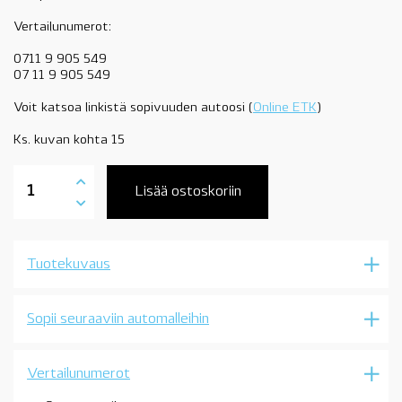
Vertailunumerot:
0711 9 905 549
07 11 9 905 549
Voit katsoa linkistä sopivuuden autoosi (
Online ETK
)
Ks. kuvan kohta 15
07119905549
BMW
Lisää ostoskoriin
pultti
M8x40mm,
OE
määrä
Tuotekuvaus
Sopii seuraaviin automalleihin
Vertailunumerot