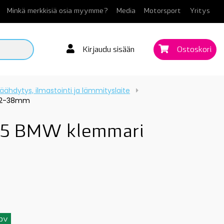
Minkä merkkisiä osia myymme?
Media
Motorsport
Yritys
Kirjaudu sisään
Ostoskori
äähdytys, ilmastointi ja lämmityslaite
L32-38mm
5 BMW klemmari
3pv