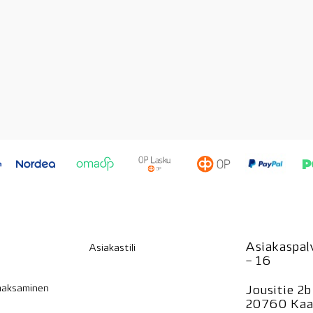
Asiakaspalv
Asiakastili
– 16
 maksaminen
Jousitie 2b
20760 Kaa