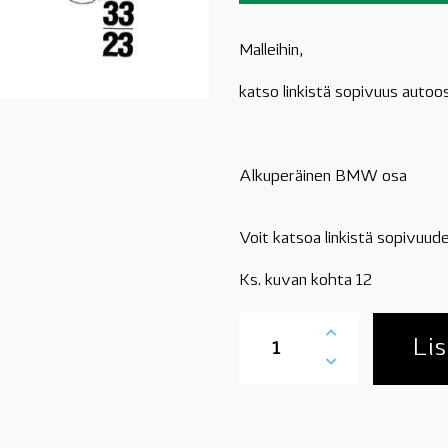
Malleihin,
katso linkistä sopivuus autoo
Alkuperäinen BMW osa
Voit katsoa linkistä sopivuude
Ks. kuvan kohta 12
07129952115
BMW
Lis
klemmari
L32-
38mm
määrä