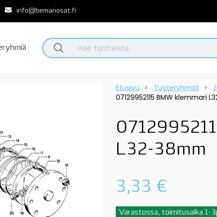
info@bemariosat.fi
teryhmiä
Etusivu
Tuoteryhmät
J
07129952115 BMW klemmari 
0712995211
L32-38mm
3,33
€
Varastossa, toimitusaika 1-