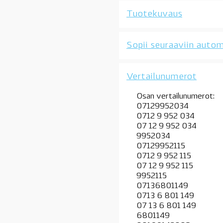
Tuotekuvaus
Sopii seuraaviin autom
Vertailunumerot
Osan vertailunumerot:
07129952034
0712 9 952 034
07 12 9 952 034
9952034
07129952115
0712 9 952 115
07 12 9 952 115
9952115
07136801149
0713 6 801 149
07 13 6 801 149
6801149