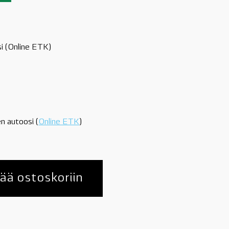
si (Online ETK)
n autoosi (
Online ETK
)
ää ostoskoriin