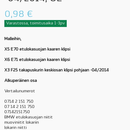
0,98
€
Varastossa, toimitusaika 1-3pv
Malleihin,
X5 E70 etulokasuojan kaaren klipsi
X6 E71 etulokasuojan kaaren klipsi
X3 F25 takapuskurin keskiosan klipsi pohjaan -04/2014
Alkuperäinen osa
Vertailunumerot
0714 2 151 750
07 14 2 151 750
07142151750
BMW etulokasuojan niitit
muoviniitit lokariin
lokarin niitti