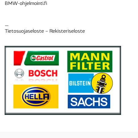
BMW-ohjelmointi.fi
—
Tietosuojaseloste –
Rekisteri
seloste