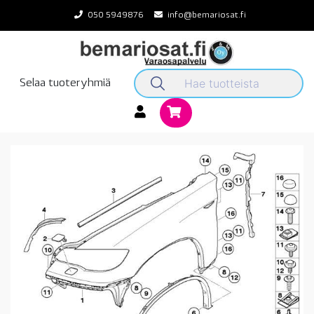
Skip
050 5949876
info@bemariosat.fi
to
content
Selaa tuoteryhmiä