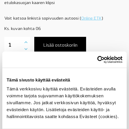
etulokasuojan kaaren klipsi
Voit katsoa linkistä sopivuuden autoosi (
Online ETK
)
Ks. kuvan kohta 06
07142151750
BMW
Lisää ostoskoriin
muoviniitti,
etulokasuojan
kaareen,
X5
Tuotekuvaus
E70,
X6
Tämä sivusto käyttää evästeitä
E71,
katso
Sopii seuraaviin automalleihin
Tämä verkkosivu käyttää evästeitä. Evästeiden avulla
lisätiedot,
voimme tarjota sujuvamman käyttökokemuksen
X3
F25
sivuillamme. Jos jatkat verkkosivun käyttöä, hyväksyt
Vertailunumerot
takapuskurin
evästeiden käytön. Lisätietoja evästeiden käyttö- ja
paneeli
Osan vertailunumerot:
hallinnointitavoista saatte kohdassa Evästeet (cookies).
-04/2014,
07142151750
OE
0714 2 151 750
määrä