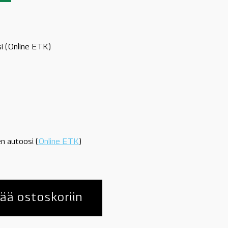
si (Online ETK)
n autoosi (
Online ETK
)
ää ostoskoriin