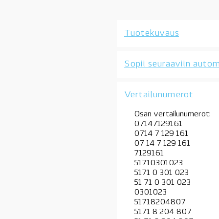
OE
määrä
Tuotekuvaus
Sopii seuraaviin autom
Vertailunumerot
Osan vertailunumerot:
07147129161
0714 7 129 161
07 14 7 129 161
7129161
51710301023
5171 0 301 023
51 71 0 301 023
0301023
51718204807
5171 8 204 807