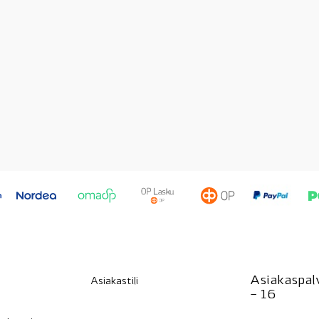
Asiakaspalv
Asiakastili
– 16