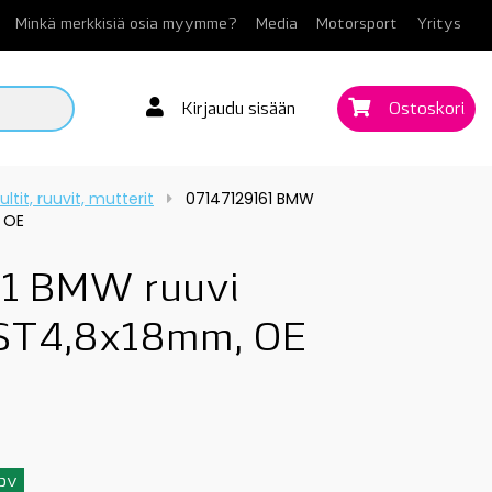
Minkä merkkisiä osia myymme?
Media
Motorsport
Yritys
Kirjaudu sisään
Ostoskori
ultit, ruuvit, mutterit
07147129161 BMW
, OE
1 BMW ruuvi
, ST4,8x18mm, OE
3pv