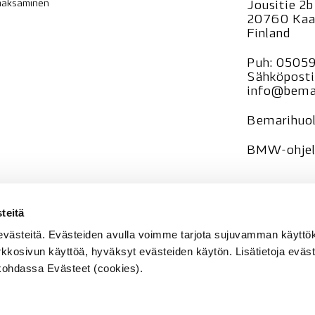
 maksaminen
Jousitie 2b
20760 Kaa
Finland
Puh:
0505
Sähköposti
info@bemar
Bemarihuol
BMW-ohjelm
—
teitä
Tietosuoja
evästeitä. Evästeiden avulla voimme tarjota sujuvamman käyt
Rekisteri
se
rkkosivun käyttöä, hyväksyt evästeiden käytön. Lisätietoja eväst
e kohdassa Evästeet (cookies).