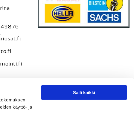
rina
949876
:
iosat.fi
to.fi
ointi.fi
Salli kaikki
seloste –
tökokemuksen
loste
eiden käyttö- ja