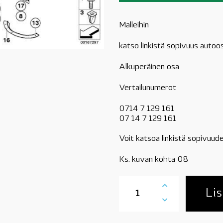
Malleihin
katso linkistä sopivuus autoo
Alkuperäinen osa
Vertailunumerot
0714 7 129 161
07 14 7 129 161
Voit katsoa linkistä sopivuude
Ks. kuvan kohta 08
07147129161
BMW
Lis
ruuvi
aluslevyllä,
ST4,8x18mm,