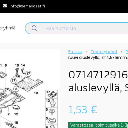
info@bemariosat.fi
teryhmiä
Etusivu
Tuoteryhmät
P
ruuvi aluslevyllä, ST4,8x18mm
0714712916
aluslevyllä
1,53
€
Varastossa, toimitusaika 1-