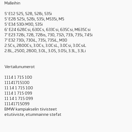
Malleihin
5' E12 525, 528, 528i, 535i
5' E28 525i, 528i, 535i, M535i, M5
5' E34 530i M30, 535i
6' E24 628Csi, 630Cs, 633Csi, 635Csi, M635Csi
7' E23 728i, 728, 728is, 730, 732i, 733i, 735i, 745i
7' E32 730i, 730iL, 735i, 735iL, M30
2.5Cs, 2800Cs, 3.0Cs, 3.0CsL, 3.0Csi, 3.0CsiL
2.8L, 2500, 2800, 3.0L, 3.0S, 3.0Si, 3.3L, 3.3Li
Vertailunumerot
1114 1 715 100
11141715100
11 14 1 715 100
1114 1 715 099
11 14 1 715 099
11141715099
BMW kampiakselin tiivisteet
etutiiviste, etummainne stefat