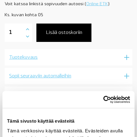
Voit katsoa linkistä sopivuuden autoosi (
Online ETK
)
Ks. kuvan kohta 05
11141715099
kampiakselin
Lisää ostoskoriin
tiiviste,
etummainen,
M30,
M88,
Tuotekuvaus
M102,
OE
määrä
Sopii seuraaviin automalleihin
Vertailunumerot
Osan vertailunumerot:
11141255010
1114 1 255 010
Tämä sivusto käyttää evästeitä
11 14 1 255 010
1255010
Tämä verkkosivu käyttää evästeitä. Evästeiden avulla
11141715099