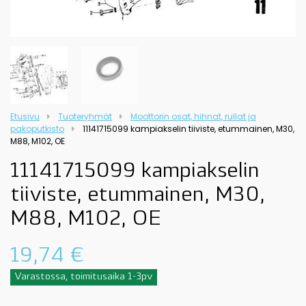
Etusivu
Tuoteryhmät
Moottorin osat, hihnat, rullat ja
pakoputkisto
11141715099 kampiakselin tiiviste, etummainen, M30,
M88, M102, OE
11141715099 kampiakselin
tiiviste, etummainen, M30,
M88, M102, OE
19,74
€
Varastossa, toimitusaika 1-3pv