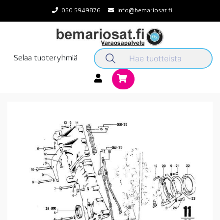
Skip
050 5949876
info@bemariosat.fi
to
content
Selaa tuoteryhmiä