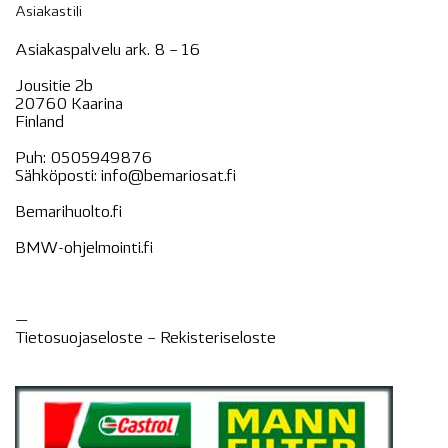
Asiakastili
Asiakaspalvelu ark. 8 – 16
Jousitie 2b
20760 Kaarina
Finland
Puh:
0505949876
Sähköposti:
info@bemariosat.fi
Bemarihuolto.fi
BMW-ohjelmointi.fi
—
Tietosuojaseloste –
Rekisteri
seloste