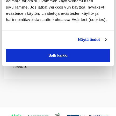
voimme tarjota sujuvamman käyttökokemuksen
1114 1 715 099
11 14 1 715 099
sivuillamme. Jos jatkat verkkosivun käyttöä, hyväksyt
1715099
evästeiden käytön. Lisätietoja evästeiden käyttö- ja
11141715100
hallinnointitavoista saatte kohdassa Evästeet (cookies).
1114 1 715 100
11 14 1 715 100
1715100
11141715099
1114 1 715 099
Näytä tiedot
11 14 1 715 099
1715099
11141255010
Salli kaikki
1114 1 255 010
11 14 1 255 010
1255010