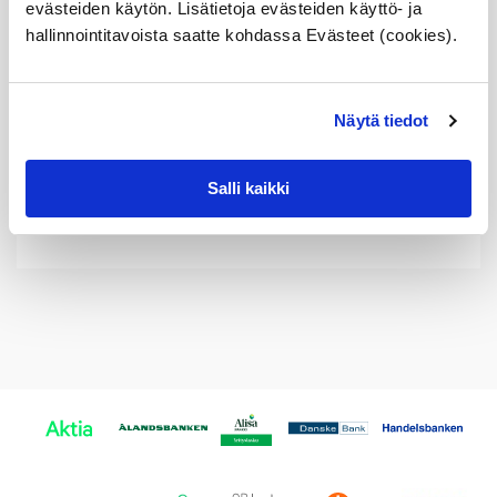
evästeiden käytön. Lisätietoja evästeiden käyttö- ja
1124 7 504 426
hallinnointitavoista saatte kohdassa Evästeet (cookies).
11 24 7 504 426
7504426
11247536774
1124 7 536 774
11 24 7 536 774
Näytä tiedot
7536774
11247628034
1124 7 628 034
Salli kaikki
11 24 7 628 034
7628034