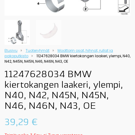
Etusivu
Tuoteryhmät
Moottorin osat, hihnat, rullat ja
pakoputkisto
11247628034 BMW kiertokangen laakeri, ylempi, N40,
N42, N45N, N45N, N46, N46N, N43, OE
11247628034 BMW
kiertokangen laakeri, ylempi,
N40, N42, N45N, N45N,
N46, N46N, N43, OE
39,29
€