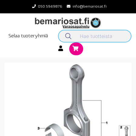
Skip
050 5949876
info@bemariosat.fi
to
content
Selaa tuoteryhmiä