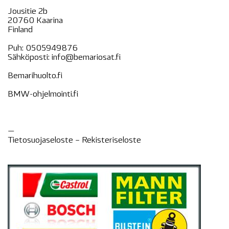
Jousitie 2b
20760 Kaarina
Finland
Puh:
0505949876
Sähköposti:
info@bemariosat.fi
Bemarihuolto.fi
BMW-ohjelmointi.fi
—
Tietosuojaseloste –
Rekisteri
seloste