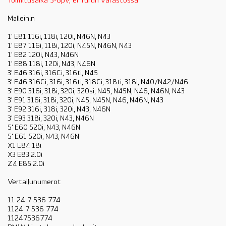
Toimitusaika 3-6pv, ei Turun varastossa
Malleihin
1' E81 116i, 118i, 120i, N46N, N43
1' E87 116i, 118i, 120i, N45N, N46N, N43
1' E82 120i, N43, N46N
1' E88 118i, 120i, N43, N46N
3' E46 316i, 316Ci, 316ti, N45
3' E46
316Ci, 316i, 316ti, 318Ci, 318ti, 318i, N40/N42/N46
3' E90 316i, 318i, 320i, 320si, N45, N45N, N46, N46N, N43
3' E91 316i, 318i, 320i, N45, N45N, N46, N46N, N43
3' E92 316i, 318i, 320i, N43, N46N
3' E93 318i, 320i, N43, N46N
5' E60 520i, N43, N46N
5' E61 520i, N43, N46N
X1 E84 18i
X3 E83 2.0i
Z4 E85 2.0i
Vertailunumerot
11 24 7 536 774
1124 7 536 774
11247536774