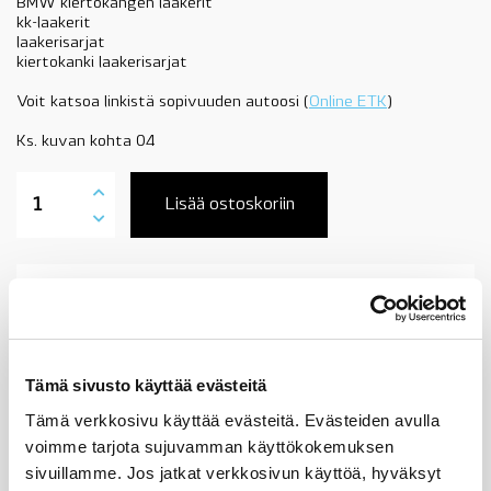
BMW kiertokangen laakerit
kk-laakerit
laakerisarjat
kiertokanki laakerisarjat
Voit katsoa linkistä sopivuuden autoosi (
Online ETK
)
Ks. kuvan kohta 04
11247536774
BMW
Lisää ostoskoriin
kiertokangen
laakeri,
ylempi,
N40,
Tuotekuvaus
N42,
N45N,
N45N,
N46,
Sopii seuraaviin automalleihin
N46N,
Tämä sivusto käyttää evästeitä
N43,
OE
Tämä verkkosivu käyttää evästeitä. Evästeiden avulla
Vertailunumerot
määrä
voimme tarjota sujuvamman käyttökokemuksen
Osan vertailunumerot:
sivuillamme. Jos jatkat verkkosivun käyttöä, hyväksyt
11247504426