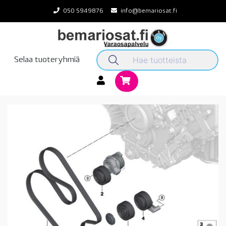
Skip
050 5949876
info@bemariosat.fi
to
content
Selaa tuoteryhmiä