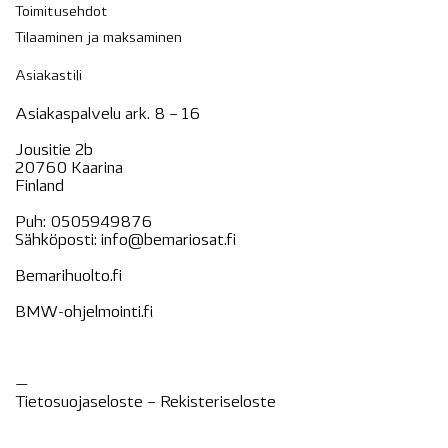
Toimitusehdot
Tilaaminen ja maksaminen
Asiakastili
Asiakaspalvelu ark. 8 – 16
Jousitie 2b
20760 Kaarina
Finland
Puh:
0505949876
Sähköposti:
info@bemariosat.fi
Bemarihuolto.fi
BMW-ohjelmointi.fi
—
Tietosuojaseloste –
Rekisteri
seloste