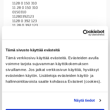
1128 0 150 310
11 28 0 150 310
0150310
11280392123
1128 0 392 123
11 28 0 392 123
0392123
11280415304
1128 0 415 304
11 28 0 415 304
0415304
Tämä sivusto käyttää evästeitä
11287505224
1128 7 505 224
Tämä verkkosivu käyttää evästeitä. Evästeiden avulla
11 28 7 505 224
voimme tarjota sujuvamman käyttökokemuksen
7505224
sivuillamme. Jos jatkat verkkosivun käyttöä, hyväksyt
11287542680
1128 7 542 680
evästeiden käytön. Lisätietoja evästeiden käyttö- ja
11 28 7 542 680
hallinnointitavoista saatte kohdassa Evästeet (cookies).
7542680
11287549588
1128 7 549 588
11 28 7 549 588
Näytä tiedot
7549588
11280415304
1128 0 415 304