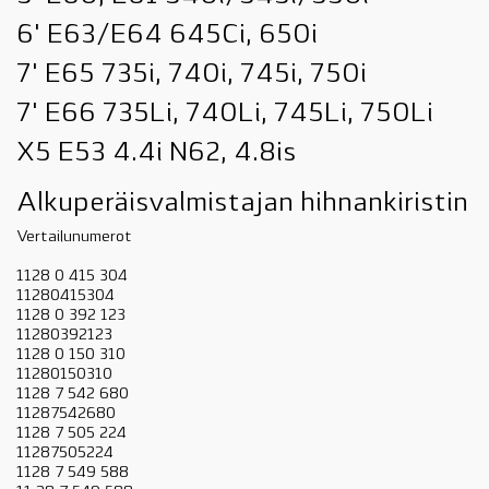
6' E63/E64 645Ci, 650i
7' E65 735i, 740i, 745i, 750i
7' E66 735Li, 740Li, 745Li, 750Li
X5 E53 4.4i N62, 4.8is
Alkuperäisvalmistajan hihnankiristin
Vertailunumerot
1128 0 415 304
11280415304
1128 0 392 123
11280392123
1128 0 150 310
11280150310
1128 7 542 680
11287542680
1128 7 505 224
11287505224
1128 7 549 588