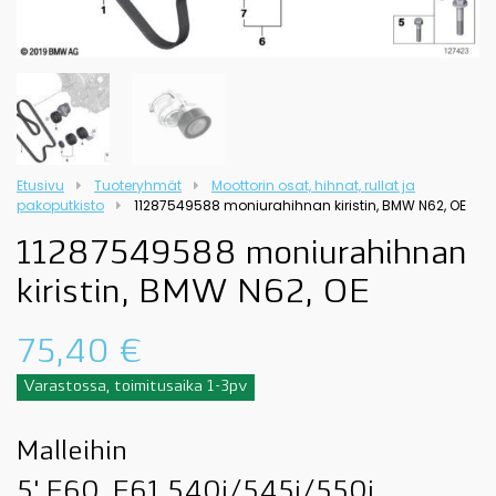
Etusivu
Tuoteryhmät
Moottorin osat, hihnat, rullat ja
pakoputkisto
11287549588 moniurahihnan kiristin, BMW N62, OE
11287549588 moniurahihnan
kiristin, BMW N62, OE
75,40
€
Varastossa, toimitusaika 1-3pv
Malleihin
5' E60, E61 540i/545i/550i