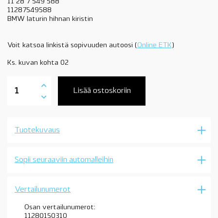
11 28 7 549 588
11287549588
BMW laturin hihnan kiristin
Voit katsoa linkistä sopivuuden autoosi (
Online ETK
)
Ks. kuvan kohta 02
11287549588
moniurahihnan
Lisää ostoskoriin
kiristin,
BMW
N62,
OE
Tuotekuvaus
määrä
Sopii seuraaviin automalleihin
Vertailunumerot
Osan vertailunumerot:
11280150310