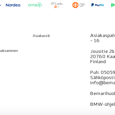
Asiakaspalv
Asiakastili
– 16
 maksaminen
Jousitie 2b
20760 Kaa
Finland
Puh:
0505
Sähköposti
info@bemar
Bemarihuol
BMW-ohjelm