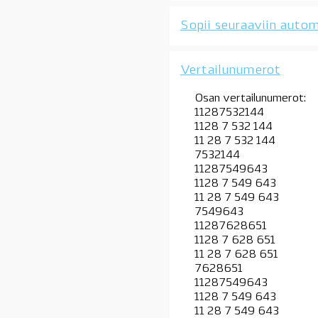
OE
Sopii seuraaviin autom
määrä
Vertailunumerot
Osan vertailunumerot:
11287532144
1128 7 532 144
11 28 7 532 144
7532144
11287549643
1128 7 549 643
11 28 7 549 643
7549643
11287628651
1128 7 628 651
11 28 7 628 651
7628651
11287549643
1128 7 549 643
11 28 7 549 643