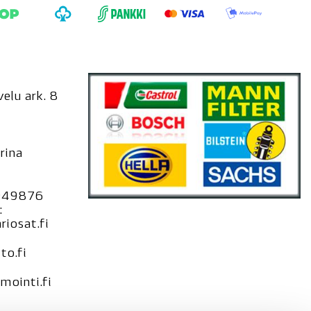
elu ark. 8
rina
949876
:
iosat.fi
to.fi
ointi.fi