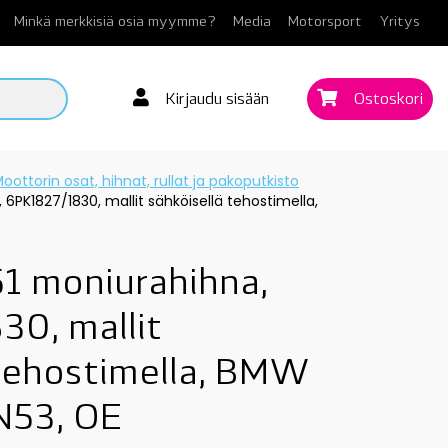
Minkä merkkisiä osia myymme?
Media
Motorsport
Yritys
Kirjaudu sisään
Ostoskori
oottorin osat, hihnat, rullat ja pakoputkisto
6PK1827/1830, mallit sähköisellä tehostimella,
1 moniurahihna,
0, mallit
 tehostimella, BMW
N53, OE