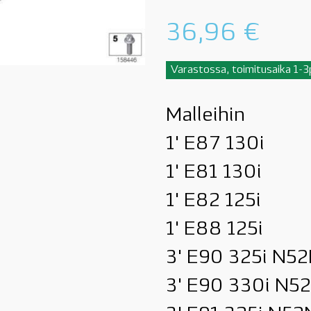
36,96
€
Varastossa, toimitusaika 1-
Malleihin
1' E87 130i
1' E81 130i
1' E82 125i
1' E88 125i
3' E90 325i N52
3' E90 330i N5