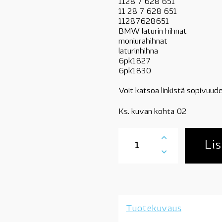
1128 7 628 651
11 28 7 628 651
11287628651
BMW laturin hihnat
moniurahihnat
laturinhihna
6pk1827
6pk1830
Voit katsoa linkistä sopivuude
Ks. kuvan kohta 02
11287628651
moniurahihna,
Lis
6PK1827/1830,
mallit
sähköisellä
tehostimella,
BMW
N52,
Tuotekuvaus
N52N,
N53,