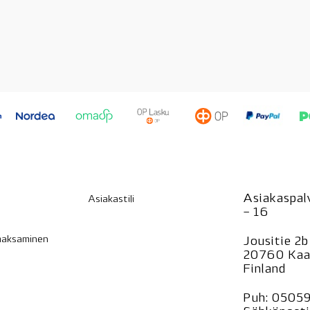
Asiakaspalv
Asiakastili
– 16
 maksaminen
Jousitie 2b
20760 Kaa
Finland
Puh:
0505