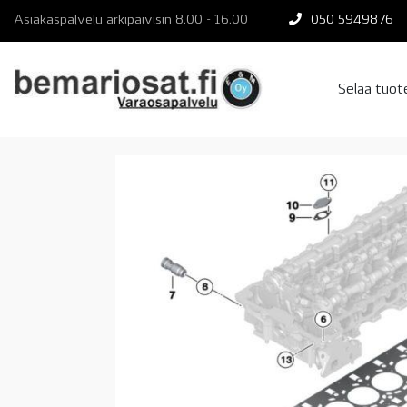
Skip
Asiakaspalvelu arkipäivisin 8.00 - 16.00
050 5949876
to
content
Selaa tuo