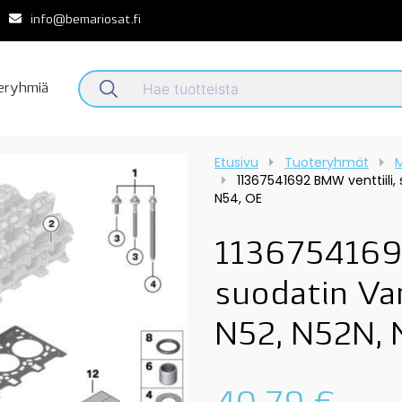
info@bemariosat.fi
teryhmiä
Etusivu
Tuoteryhmät
M
11367541692 BMW venttiili, 
N54, OE
11367541692
suodatin Van
N52, N52N, 