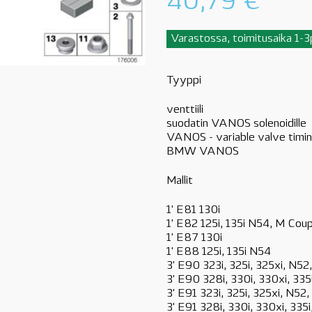
40,79
€
Varastossa, toimitusaika 1-
Tyyppi
venttiili
suodatin VANOS solenoidille
VANOS - variable valve timi
BMW VANOS
Mallit
1' E81 130i
1' E82 125i, 135i N54, M Cou
1' E87 130i
1' E88 125i, 135i N54
3' E90 323i, 325i, 325xi, N5
3' E90 328i, 330i, 330xi, 33
3' E91 323i, 325i, 325xi, N5
3' E91 328i, 330i, 330xi, 33