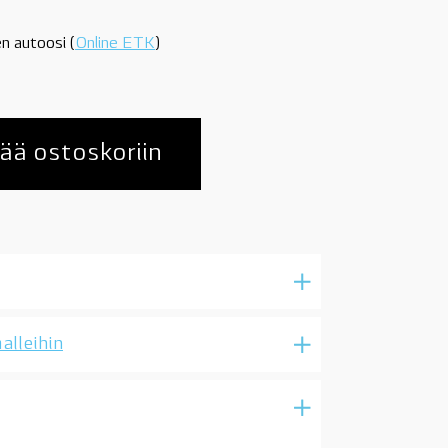
n autoosi (
Online ETK
)
ää ostoskoriin
alleihin