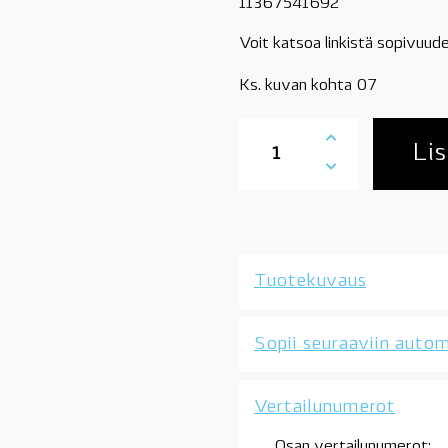
11367541692
Voit katsoa linkistä sopivuude
Ks. kuvan kohta 07
11367541692
BMW
Lis
venttiili,
suodatin
Vanos
solenoidille,
N52,
N52N,
Tuotekuvaus
N53,
N54,
OE
Sopii seuraaviin autom
määrä
Vertailunumerot
Osan vertailunumerot: