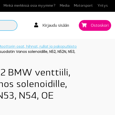
Minkä merkkisiä osia myymme?
Media
Motorsport
Yritys
Kirjaudu sisään
Ostoskori
oottorin osat, hihnat, rullat ja pakoputkisto
suodatin Vanos solenoidille, N52, N52N, N53,
 BMW venttiili,
os solenoidille,
N53, N54, OE