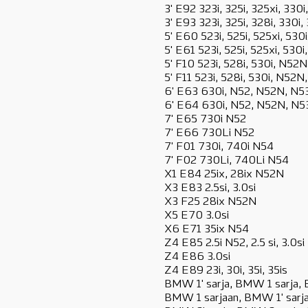
3' E92 323i, 325i, 325xi, 330
3' E93 323i, 325i, 328i, 330i
5' E60 523i, 525i, 525xi, 53
5' E61 523i, 525i, 525xi, 530
5' F10 523i, 528i, 530i, N52
5' F11 523i, 528i, 530i, N52N
6' E63 630i, N52, N52N, N5
6' E64 630i, N52, N52N, N5
7' E65 730i N52
7' E66 730Li N52
7' F01 730i, 740i N54
7' F02 730Li, 740Li N54
X1 E84 25ix, 28ix N52N
X3 E83 2.5si, 3.0si
X3 F25 28ix N52N
X5 E70 3.0si
X6 E71 35ix N54
Z4 E85 2.5i N52, 2.5 si, 3.0si
Z4 E86 3.0si
Z4 E89 23i, 30i, 35i, 35is
BMW 1' sarja, BMW 1 sarja,
BMW 1 sarjaan, BMW 1' sarj