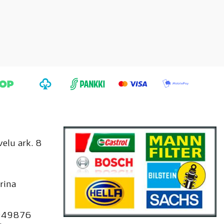
elu ark. 8
rina
949876