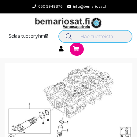
Skip
050 5949876
info@bemariosat.fi
to
content
Selaa tuoteryhmiä