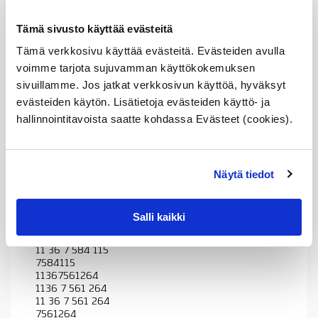
solenoidi,
BMW
N43
Tämä sivusto käyttää evästeitä
moottorit,
Tuotekuvaus
Tämä verkkosivu käyttää evästeitä. Evästeiden avulla
OE
määrä
voimme tarjota sujuvamman käyttökokemuksen
sivuillamme. Jos jatkat verkkosivun käyttöä, hyväksyt
Sopii seuraaviin automalleihin
evästeiden käytön. Lisätietoja evästeiden käyttö- ja
hallinnointitavoista saatte kohdassa Evästeet (cookies).
Vertailunumerot
Osan vertailunumerot:
Näytä tiedot
11367561264
1136 7 561 264
11 36 7 561 264
7561264
Salli kaikki
11367584115
1136 7 584 115
11 36 7 584 115
7584115
11367561264
1136 7 561 264
11 36 7 561 264
7561264