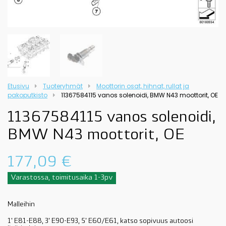
Etusivu
Tuoteryhmät
Moottorin osat, hihnat, rullat ja
pakoputkisto
11367584115 vanos solenoidi, BMW N43 moottorit, OE
11367584115 vanos solenoidi,
BMW N43 moottorit, OE
177,09
€
Varastossa, toimitusaika 1-3pv
Malleihin
1' E81-E88, 3' E90-E93, 5' E60/E61, katso sopivuus autoosi