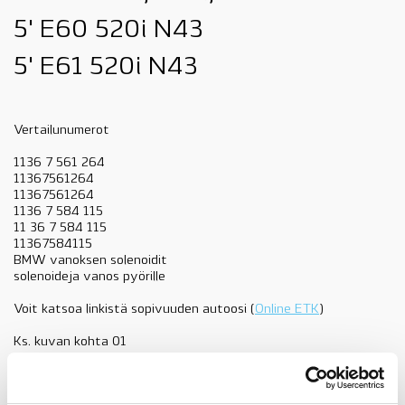
5' E60 520i N43
5' E61 520i N43
Vertailunumerot
1136 7 561 264
11367561264
11367561264
1136 7 584 115
11 36 7 584 115
11367584115
BMW vanoksen solenoidit
solenoideja vanos pyörille
Voit katsoa linkistä sopivuuden autoosi (
Online ETK
)
Ks. kuvan kohta 01
11367584115
vanos
Lisää ostoskoriin