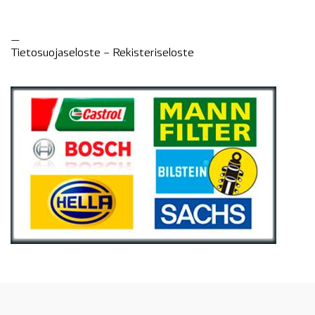
—
Tietosuojaseloste –
Rekisteri
seloste