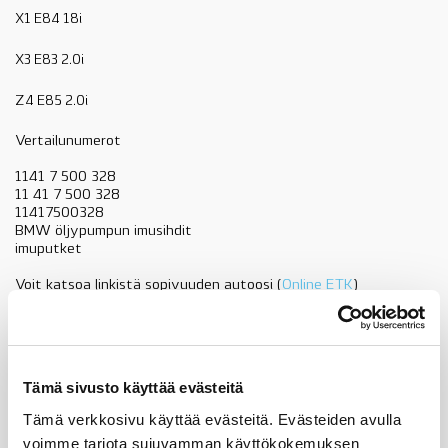
X1 E84 18i
X3 E83 2.0i
Z4 E85 2.0i
Vertailunumerot
1141 7 500 328
11 41 7 500 328
11417500328
BMW öljypumpun imusihdit
imuputket
Voit katsoa linkistä sopivuuden autoosi (
Online ETK
)
Ks. kuvan kohta 06
11417500328
BMW
Lisää ostoskoriin
Tämä sivusto käyttää evästeitä
öljypumpun
imuputki,
Tämä verkkosivu käyttää evästeitä. Evästeiden avulla
N40,
voimme tarjota sujuvamman käyttökokemuksen
N42,