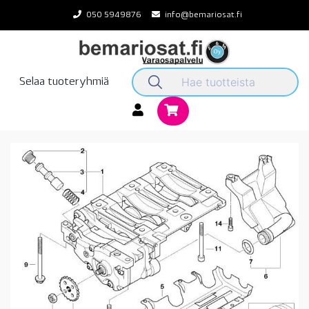
Skip
050 5949876
info@bemariosat.fi
to
content
Selaa tuoteryhmiä