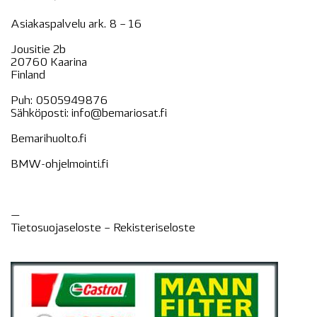
Asiakaspalvelu ark. 8 – 16
Jousitie 2b
20760 Kaarina
Finland
Puh:
0505949876
Sähköposti:
info@bemariosat.fi
Bemarihuolto.fi
BMW-ohjelmointi.fi
—
Tietosuojaseloste –
Rekisteri
seloste