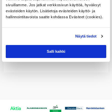
Tuotekuvaus
N45,
sivuillamme. Jos jatkat verkkosivun käyttöä, hyväksyt
N46,
evästeiden käytön. Lisätietoja evästeiden käyttö- ja
N46N,
hallinnointitavoista saatte kohdassa Evästeet (cookies).
OE
Sopii seuraaviin automalleihin
määrä
Vertailunumerot
Näytä tiedot
Osan vertailunumerot:
11417500328
Salli kaikki
1141 7 500 328
11 41 7 500 328
7500328