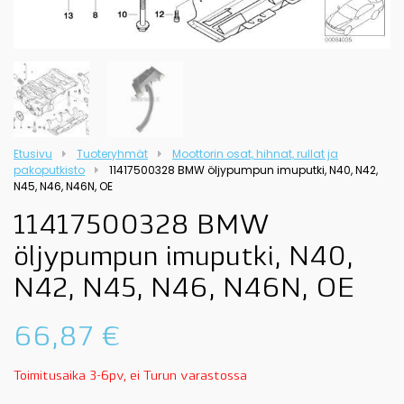
Etusivu
Tuoteryhmät
Moottorin osat, hihnat, rullat ja
pakoputkisto
11417500328 BMW öljypumpun imuputki, N40, N42,
N45, N46, N46N, OE
11417500328 BMW
öljypumpun imuputki, N40,
N42, N45, N46, N46N, OE
66,87
€
Toimitusaika 3-6pv, ei Turun varastossa