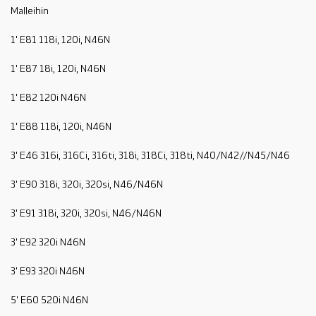
Malleihin
1' E81 118i, 120i, N46N
1' E87 18i, 120i, N46N
1' E82 120i N46N
1' E88 118i, 120i, N46N
3' E46 316i, 316Ci, 316ti, 318i, 318Ci, 318ti, N40/N42//N45/N46
3' E90 318i, 320i, 320si, N46/N46N
3' E91 318i, 320i, 320si, N46/N46N
3' E92 320i N46N
3' E93 320i N46N
5' E60 520i N46N