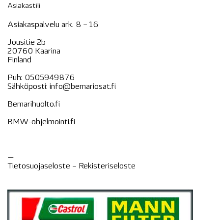
Asiakastili
Asiakaspalvelu ark. 8 – 16
Jousitie 2b
20760 Kaarina
Finland
Puh:
0505949876
Sähköposti:
info@bemariosat.fi
Bemarihuolto.fi
BMW-ohjelmointi.fi
—
Tietosuojaseloste –
Rekisteri
seloste