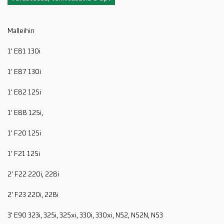
Malleihin
1' E81 130i
1' E87 130i
1' E82 125i
1' E88 125i,
1' F20 125i
1' F21 125i
2' F22 220i, 228i
2' F23 220i, 228i
3' E90 323i, 325i, 325xi, 330i, 330xi, N52, N52N, N53