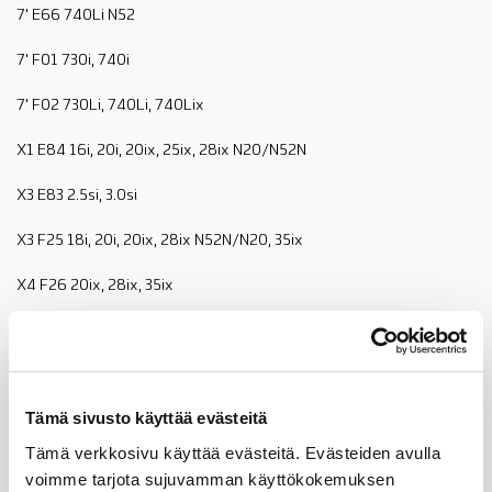
7' E66 740Li N52
7' F01 730i, 740i
7' F02 730Li, 740Li, 740Lix
X1 E84 16i, 20i, 20ix, 25ix, 28ix N20/N52N
X3 E83 2.5si, 3.0si
X3 F25 18i, 20i, 20ix, 28ix N52N/N20, 35ix
X4 F26 20ix, 28ix, 35ix
X5 E70 3.0si, 35ix, 40ix
X5 F15 35ix
Tämä sivusto käyttää evästeitä
X6 E71 35ix, N54/N55, 40ix
Tämä verkkosivu käyttää evästeitä. Evästeiden avulla
X5 F16 35ix
voimme tarjota sujuvamman käyttökokemuksen