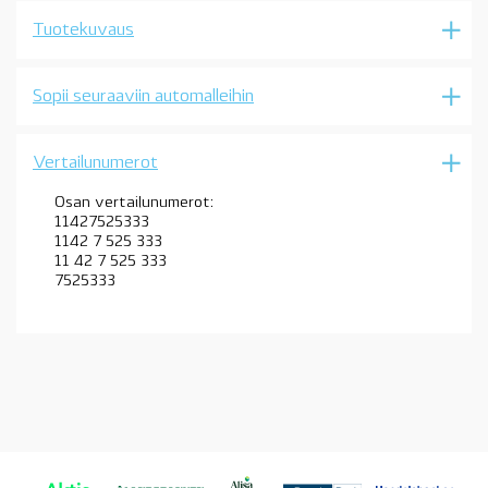
N52N,
Tuotekuvaus
N53,
N55,
katso
sopivuus
Sopii seuraaviin automalleihin
määrä
Vertailunumerot
Osan vertailunumerot:
11427525333
1142 7 525 333
11 42 7 525 333
7525333