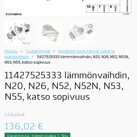
Etusivu
Tuoteryhmät
Moottorin osat, hihnat, rullat ja
pakoputkisto
11427525333 lämmönvaihdin, N20, N26, N52, N52N,
N53, N55, katso sopivuus
11427525333 lämmönvaihdin,
N20, N26, N52, N52N, N53,
N55, katso sopivuus
170,03
€
136,02
€
Varastossa, toimitusaika 1-3pv