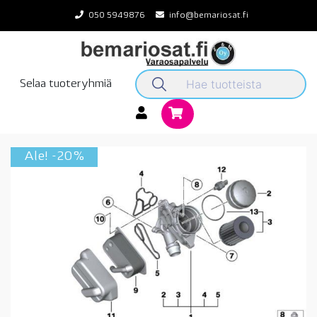
Skip
050 5949876
info@bemariosat.fi
to
content
Selaa tuoteryhmiä
Ale! -20%