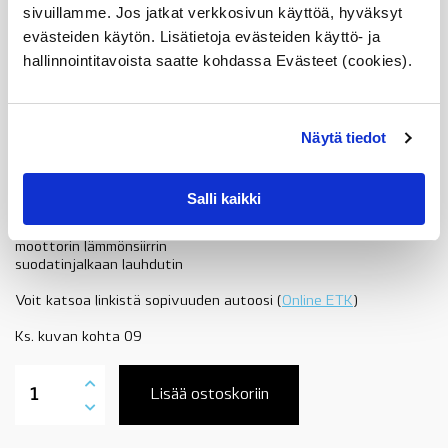
sivuillamme. Jos jatkat verkkosivun käyttöä, hyväksyt
Z4 E85 2.2i N52, 2.5si, 3.0si
evästeiden käytön. Lisätietoja evästeiden käyttö- ja
hallinnointitavoista saatte kohdassa Evästeet (cookies).
Z4 E86 3.0si
Z4 E89 18i, 20i, 23i, 28i, 30i
Näytä tiedot
Vertailunumerot
1142 7 525 333
11 42 7 525 333
Salli kaikki
11427525333
BMW lämmönvaihtimet
moottorin lämmönsiirrin
suodatinjalkaan lauhdutin
Voit katsoa linkistä sopivuuden autoosi (
Online ETK
)
Ks. kuvan kohta 09
11427525333
lämmönvaihdin,
Lisää ostoskoriin
N20,
N26,
N52,