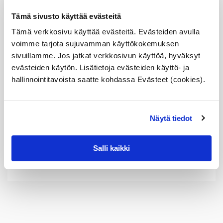
Sopii seuraaviin automalleihin
Tämä sivusto käyttää evästeitä
Tämä verkkosivu käyttää evästeitä. Evästeiden avulla
Vertailunumerot
voimme tarjota sujuvamman käyttökokemuksen
Osan vertailunumerot:
sivuillamme. Jos jatkat verkkosivun käyttöä, hyväksyt
11517596763
evästeiden käytön. Lisätietoja evästeiden käyttö- ja
1151 7 596 763
11 51 7 596 763
hallinnointitavoista saatte kohdassa Evästeet (cookies).
7596763
11518635090
1151 8 635 090
11 51 8 635 090
Näytä tiedot
8635090
11517596763
1151 7 596 763
Salli kaikki
11 51 7 596 763
7596763