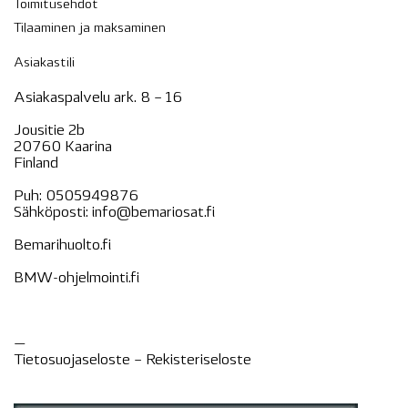
Toimitusehdot
Tilaaminen ja maksaminen
Asiakastili
Asiakaspalvelu ark. 8 – 16
Jousitie 2b
20760 Kaarina
Finland
Puh:
0505949876
Sähköposti:
info@bemariosat.fi
Bemarihuolto.fi
BMW-ohjelmointi.fi
—
Tietosuojaseloste –
Rekisteri
seloste