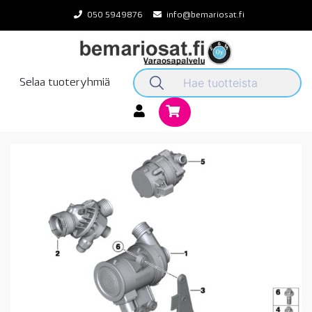
Skip
050 5949876
info@bemariosat.fi
to
content
Selaa tuoteryhmiä