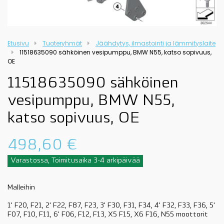
Etusivu
Tuoteryhmät
Jäähdytys, ilmastointi ja lämmityslaite
11518635090 sähköinen vesipumppu, BMW N55, katso sopivuus,
OE
11518635090 sähköinen
vesipumppu, BMW N55,
katso sopivuus, OE
498,60
€
Varastossa, Toimitusaika 3-4 arkipäivää
Malleihin
1' F20, F21, 2' F22, F87, F23, 3' F30, F31, F34, 4' F32, F33, F36, 5'
F07, F10, F11, 6' F06, F12, F13, X5 F15, X6 F16, N55 moottorit