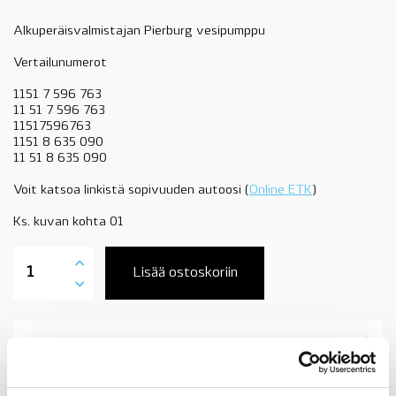
Alkuperäisvalmistajan Pierburg vesipumppu
Vertailunumerot
1151 7 596 763
11 51 7 596 763
11517596763
1151 8 635 090
11 51 8 635 090
Voit katsoa linkistä sopivuuden autoosi (
Online ETK
)
Ks. kuvan kohta 01
11518635090
sähköinen
Lisää ostoskoriin
vesipumppu,
BMW
N55,
katso
Tuotekuvaus
sopivuus,
OE
määrä