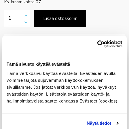
Ks. kuvan kohta 07
11531247398
vesiletku
Lisää ostoskoriin
vesilaipalta
lähtevä
pienempi
letku,
Tuotekuvaus
BMW
Z3,
E36,
E46,
Sopii seuraaviin automalleihin
Tämä sivusto käyttää evästeitä
M43,
M44,
Tämä verkkosivu käyttää evästeitä. Evästeiden avulla
09/1995-,
Vertailunumerot
OE
voimme tarjota sujuvamman käyttökokemuksen
määrä
sivuillamme. Jos jatkat verkkosivun käyttöä, hyväksyt
Osan vertailunumerot:
11531247915
evästeiden käytön. Lisätietoja evästeiden käyttö- ja
1153 1 247 915
hallinnointitavoista saatte kohdassa Evästeet (cookies).
11 53 1 247 915
1247915
11531247398
1153 1 247 398
Näytä tiedot
11 53 1 247 398