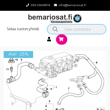
Skip
050 5949876
info@bemariosat.fi
to
content
Selaa tuoteryhmiä
Ale! -25%