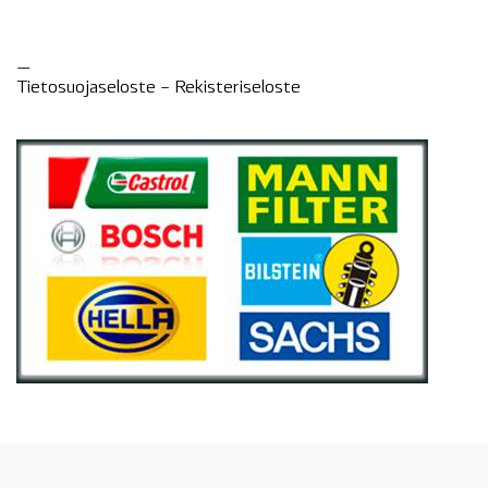
—
Tietosuojaseloste –
Rekisteri
seloste