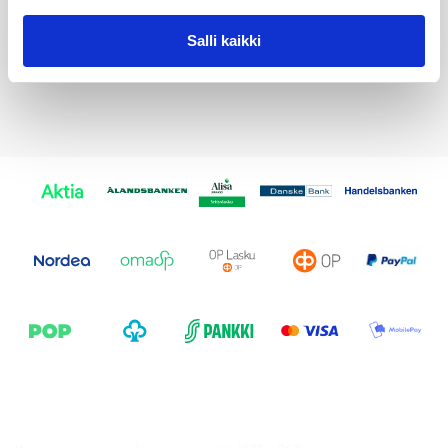
1247398
Salli kaikki