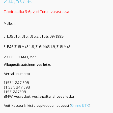
24,30
€
Toimitusaika 3-6pv, ei Turun varastossa
Malleihin
3' E36 316i, 318i, 318is, 318ti, 09/1995-
3' E46 316i M43 1.6, 316i M43 1.9, 318i M43
Z3 1.8, 1.9, M43, M44
Alkuperäislaatuinen vesiletku
Vertailunumerot
1153 1 247 398
11 53 1 247 398
11531247398
BMW vesiletkut vesilaipalta lähtevä letku
Voit katsoa linkistä sopivuuden autoosi (
Online ETK
)