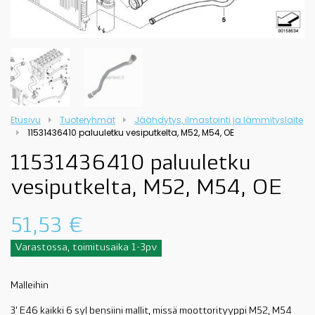
Etusivu
Tuoteryhmät
Jäähdytys, ilmastointi ja lämmityslaite
11531436410 paluuletku vesiputkelta, M52, M54, OE
11531436410 paluuletku
vesiputkelta, M52, M54, OE
51,53
€
Varastossa, toimitusaika 1-3pv
Malleihin
3' E46 kaikki 6 syl bensiini mallit, missä moottorityyppi M52, M54