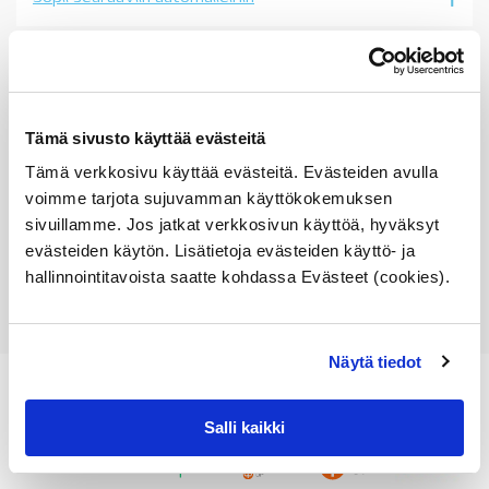
Vertailunumerot
Osan vertailunumerot:
11531436410
Tämä sivusto käyttää evästeitä
1153 1 436 410
11 53 1 436 410
Tämä verkkosivu käyttää evästeitä. Evästeiden avulla
1436410
voimme tarjota sujuvamman käyttökokemuksen
sivuillamme. Jos jatkat verkkosivun käyttöä, hyväksyt
evästeiden käytön. Lisätietoja evästeiden käyttö- ja
hallinnointitavoista saatte kohdassa Evästeet (cookies).
Näytä tiedot
Salli kaikki