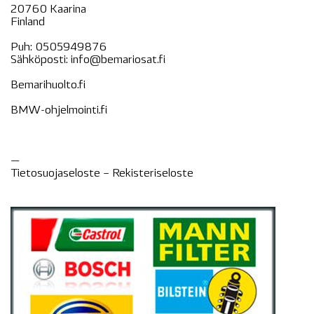
20760 Kaarina
Finland
Puh:
0505949876
Sähköposti:
info@bemariosat.fi
Bemarihuolto.fi
BMW-ohjelmointi.fi
—
Tietosuojaseloste –
Rekisteri
seloste