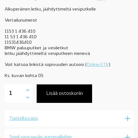
Alkuperäinen letku, jäähdyttimeltä vesiputkelle
Vertailunumerot
1153 1 436 410
11 53 1 436 410
11531436410
BMW paluuputket ja vesiletkut
letku jäähdyttimeltä vesiputkeen menevä
Voit katsoa linkistä sopivuuden autoosi (
Online ETK
)
Ks. kuvan kohta 05
11531436410
paluuletku
Lisää ostoskoriin
vesiputkelta,
M52,
M54,
OE
Tuotekuvaus
määrä
Sopii seuraaviin automalleihin