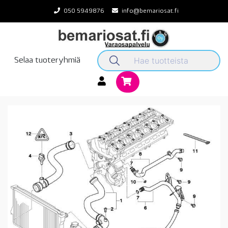
Skip
050 5949876
info@bemariosat.fi
to
content
Selaa tuoteryhmiä