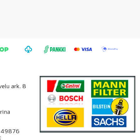
elu ark. 8
rina
949876
: