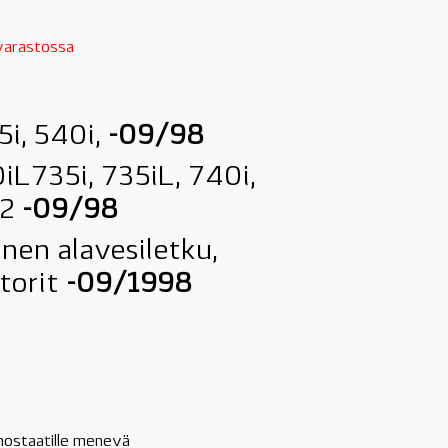
 varastossa
5i, 540i,
-09/98
iL735i, 735iL, 740i,
62
-09/98
nen alavesiletku,
torit
-09/1998
mostaatille menevä