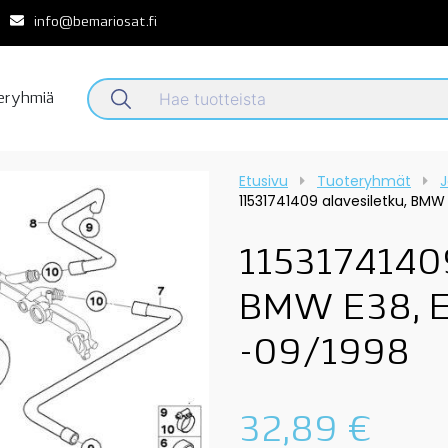
info@bemariosat.fi
teryhmiä
Etusivu
Tuoteryhmät
J
11531741409 alavesiletku, BMW
11531741409
BMW E38, E
-09/1998
32,89
€