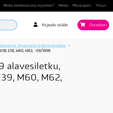
Minkä merkkisiä osia myymme?
Media
Motorsport
Yritys
Kirjaudu sisään
Ostoskori
äähdytys, ilmastointi ja lämmityslaite
 E38, E39, M60, M62, -09/1998
 alavesiletku,
39, M60, M62,