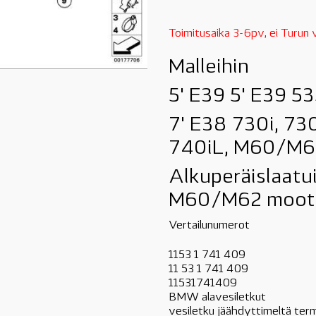
Toimitusaika 3-6pv, ei Turun
Malleihin
5' E39 5' E39 53
7' E38 730i, 730
740iL, M60/M
Alkuperäislaatui
M60/M62 moot
Vertailunumerot
1153 1 741 409
11 53 1 741 409
11531741409
BMW alavesiletkut
vesiletku jäähdyttimeltä ter