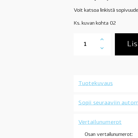
Voit katsoa linkistä sopivuude
Ks. kuvan kohta 02
11531741409
alavesiletku,
Lis
BMW
E38,
E39,
M60,
M62,
-09/1998
Tuotekuvaus
määrä
Sopii seuraaviin autom
Vertailunumerot
Osan vertailunumerot: