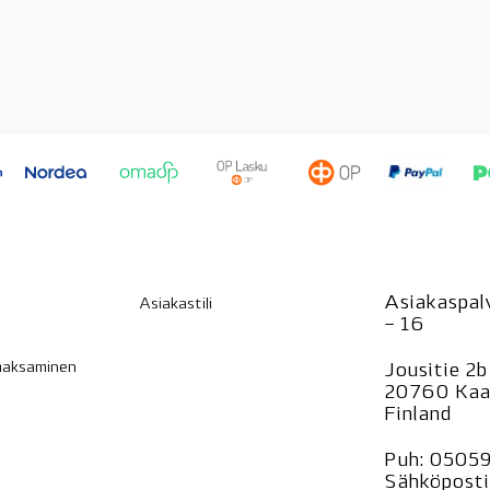
Asiakaspalv
Asiakastili
– 16
 maksaminen
Jousitie 2b
20760 Kaa
Finland
Puh:
0505
Sähköposti