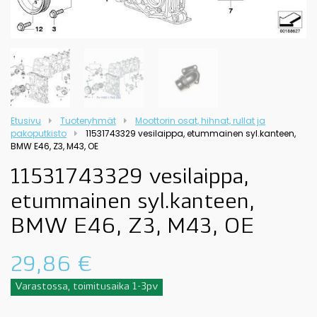
Etusivu
Tuoteryhmät
Moottorin osat, hihnat, rullat ja
pakoputkisto
11531743329 vesilaippa, etummainen syl.kanteen,
BMW E46, Z3, M43, OE
11531743329 vesilaippa,
etummainen syl.kanteen,
BMW E46, Z3, M43, OE
29,86
€
Varastossa, toimitusaika 1-3pv