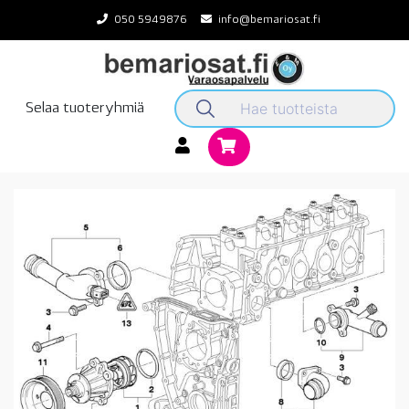
Skip
050 5949876
info@bemariosat.fi
to
content
Selaa tuoteryhmiä