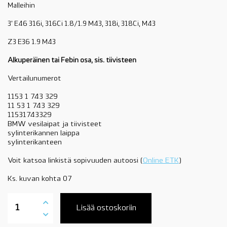
Malleihin
3' E46 316i, 316Ci 1.8/1.9 M43, 318i, 318Ci, M43
Z3 E36 1.9 M43
Alkuperäinen tai Febin osa, sis. tiivisteen
Vertailunumerot
1153 1 743 329
11 53 1 743 329
11531743329
BMW vesilaipat ja tiivisteet
sylinterikannen laippa
sylinterikanteen
Voit katsoa linkistä sopivuuden autoosi (
Online ETK
)
Ks. kuvan kohta 07
11531743329
vesilaippa,
Lisää ostoskoriin
etummainen
syl.kanteen,