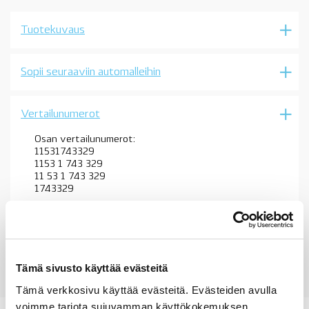
BMW
E46,
Tuotekuvaus
Z3,
M43,
OE
määrä
Sopii seuraaviin automalleihin
Vertailunumerot
Osan vertailunumerot:
11531743329
1153 1 743 329
11 53 1 743 329
1743329
Tämä sivusto käyttää evästeitä
Tämä verkkosivu käyttää evästeitä. Evästeiden avulla
voimme tarjota sujuvamman käyttökokemuksen