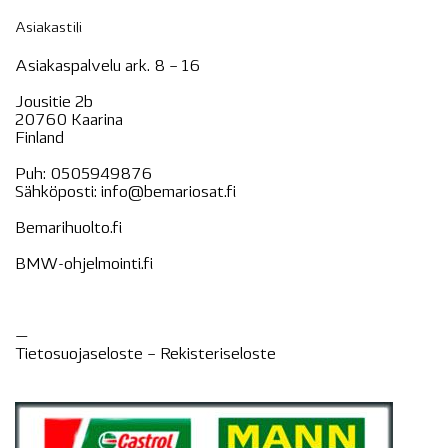
Asiakastili
Asiakaspalvelu ark. 8 – 16
Jousitie 2b
20760 Kaarina
Finland
Puh:
0505949876
Sähköposti:
info@bemariosat.fi
Bemarihuolto.fi
BMW-ohjelmointi.fi
—
Tietosuojaseloste –
Rekisteri
seloste