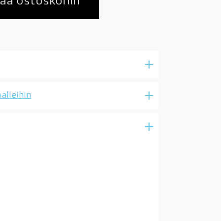
ää ostoskoriin
alleihin