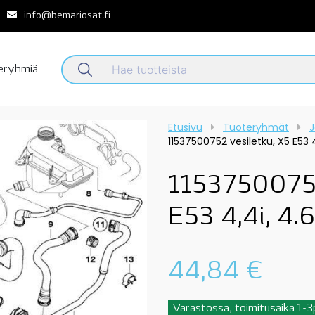
info@bemariosat.fi
teryhmiä
Etusivu
Tuoteryhmät
J
11537500752 vesiletku, X5 E53 4
11537500752
E53 4,4i, 4.
44,84
€
Varastossa, toimitusaika 1-