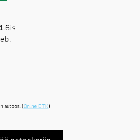
4.6is
Febi
n autoosi (
Online ETK
)