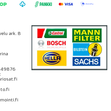
elu ark. 8
rina
949876
:
iosat.fi
to.fi
ointi.fi