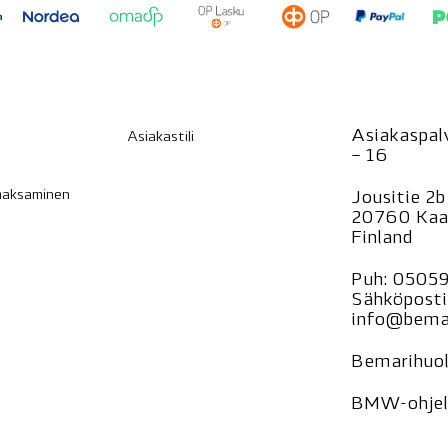
Asiakaspalv
Asiakastili
– 16
 maksaminen
Jousitie 2b
20760 Kaa
Finland
Puh:
0505
Sähköposti
info@bemar
Bemarihuol
BMW-ohjelm