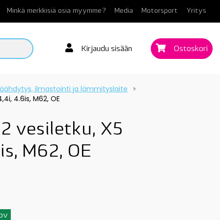
Minkä merkkisiä osia myymme?
Media
Motorsport
Yritys
Kirjaudu sisään
Ostoskori
äähdytys, ilmastointi ja lämmityslaite
,4i, 4.6is, M62, OE
 vesiletku, X5
6is, M62, OE
3pv