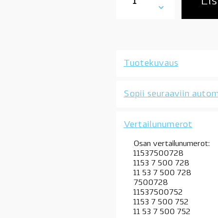
Lis
X5
E53
4,4i,
4.6is,
M62,
OE
Tuotekuvaus
määrä
Sopii seuraaviin autom
Vertailunumerot
Osan vertailunumerot:
11537500728
1153 7 500 728
11 53 7 500 728
7500728
11537500752
1153 7 500 752
11 53 7 500 752