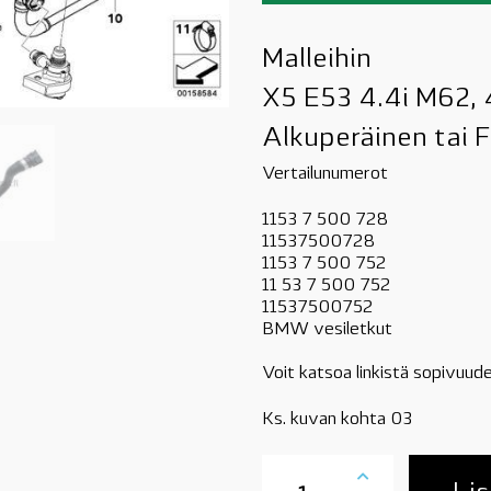
Malleihin
X5 E53 4.4i M62, 
Alkuperäinen tai 
Vertailunumerot
1153 7 500 728
11537500728
1153 7 500 752
11 53 7 500 752
11537500752
BMW vesiletkut
Voit katsoa linkistä sopivuude
Ks. kuvan kohta 03
11537500752
vesiletku,