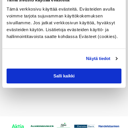
määrä
Sopii seuraaviin automalleihin
Tämä verkkosivu käyttää evästeitä. Evästeiden avulla
voimme tarjota sujuvamman käyttökokemuksen
Vertailunumerot
sivuillamme. Jos jatkat verkkosivun käyttöä, hyväksyt
evästeiden käytön. Lisätietoja evästeiden käyttö- ja
Osan vertailunumerot:
11530139877
hallinnointitavoista saatte kohdassa Evästeet (cookies).
1153 0 139 877
11 53 0 139 877
0139877
11537509227
Näytä tiedot
1153 7 509 227
11 53 7 509 227
7509227
Salli kaikki