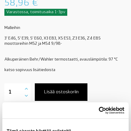
58,96
€
Varastossa, toimitusaika 1-3pv
Malleihin
3' E46, 5' E39, 5' E60, X3 E83, X5 E53, Z3 E36, Z4 E85
moottoreihin M52 ja M54 9/98-
Alkuperäinen Behr/Wahler termostaatti, avauslämpötila: 97 °C
katso sopivuus lisätiedoista
11537509227
termostaatti
Lisää ostoskoriin
kotelolla,
BMW
M52,
M54
Tuotekuvaus
09/1998-,
katso
sopivuus
Tämä sivusto käyttää evästeitä