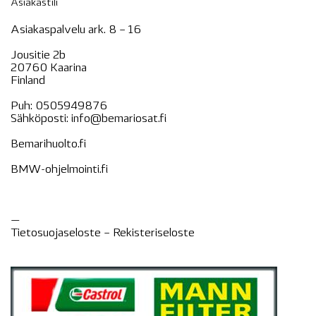
Asiakastili
Asiakaspalvelu ark. 8 – 16
Jousitie 2b
20760 Kaarina
Finland
Puh:
0505949876
Sähköposti:
info@bemariosat.fi
Bemarihuolto.fi
BMW-ohjelmointi.fi
—
Tietosuojaseloste –
Rekisteri
seloste