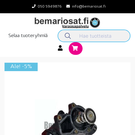
Skip
050 5949876
info@bemariosat.fi
to
content
Selaa tuoteryhmiä
Ale! -5%