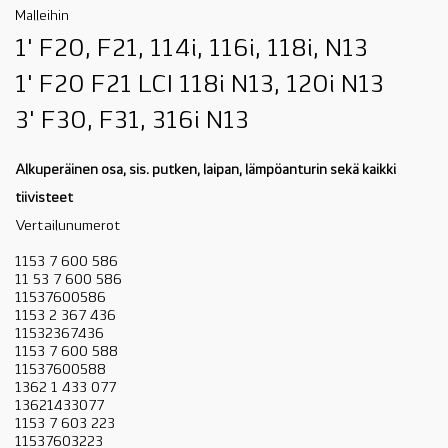
Malleihin
1' F20, F21, 114i, 116i, 118i, N13
1' F20 F21 LCI 118i N13, 120i N13
3' F30, F31, 316i N13
Alkuperäinen osa, sis. putken, laipan, lämpöanturin sekä kaikki
tiivisteet
Vertailunumerot
1153 7 600 586
11 53 7 600 586
11537600586
1153 2 367 436
11532367436
1153 7 600 588
11537600588
1362 1 433 077
13621433077
1153 7 603 223
11537603223