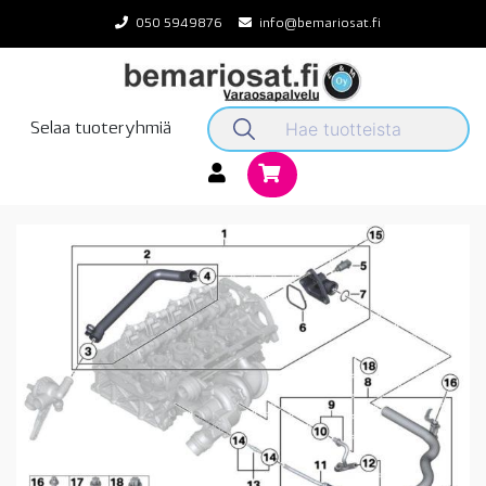
Skip
050 5949876
info@bemariosat.fi
to
content
Selaa tuoteryhmiä