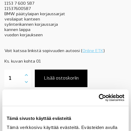
1153 7 600 587
11537600587
BMW päätylaipan korjaussarjat
vesilaipat kanteen
sylinterikannen korjaussarja
kannen laippa
vuodon korjaukseen
Voit katsoa linkistä sopivuuden autoosi (
Online ETK
)
Ks. kuvan kohta 01
11537600586
kannen
Lisää ostoskoriin
vesilaipan
korjaussarja,
BMW
N13,
Tuotekuvaus
OE
määrä
Tämä sivusto käyttää evästeitä
Sopii seuraaviin automalleihin
Tämä verkkosivu käyttää evästeitä. Evästeiden avulla