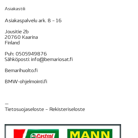
Asiakastili
Asiakaspalvelu ark. 8 – 16
Jousitie 2b
20760 Kaarina
Finland
Puh:
0505949876
Sähköposti:
info@bemariosat.fi
Bemarihuolto.fi
BMW-ohjelmointi.fi
—
Tietosuojaseloste –
Rekisteri
seloste