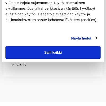
voimme tarjota sujuvamman käyttökokemuksen
Vertailunumerot
sivuillamme. Jos jatkat verkkosivun käyttöä, hyväksyt
evästeiden käytön. Lisätietoja evästeiden käyttö- ja
Osan vertailunumerot:
11532367436
hallinnointitavoista saatte kohdassa Evästeet (cookies).
1153 2 367 436
11 53 2 367 436
2367436
11537600586
Näytä tiedot
1153 7 600 586
11 53 7 600 586
7600586
Salli kaikki
11532367436
1153 2 367 436
11 53 2 367 436
2367436