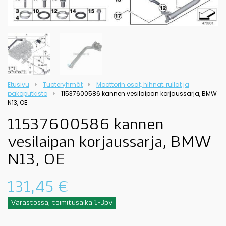
Etusivu
Tuoteryhmät
Moottorin osat, hihnat, rullat ja
pakoputkisto
11537600586 kannen vesilaipan korjaussarja, BMW
N13, OE
11537600586 kannen
vesilaipan korjaussarja, BMW
N13, OE
131,45
€
Varastossa, toimitusaika 1-3pv