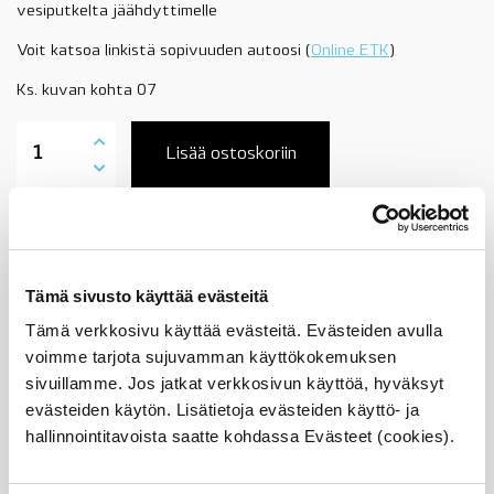
vesiputkelta jäähdyttimelle
Voit katsoa linkistä sopivuuden autoosi (
Online ETK
)
Ks. kuvan kohta 07
11537788085
BMW
Lisää ostoskoriin
vesiletku,
vesiputki-
jäähdytin,
E46
Tuotekuvaus
330d,
330Cd,
330xd,
Tämä sivusto käyttää evästeitä
M57N,
Sopii seuraaviin automalleihin
EU3
Tämä verkkosivu käyttää evästeitä. Evästeiden avulla
ja
voimme tarjota sujuvamman käyttökokemuksen
EU4,
Vertailunumerot
sivuillamme. Jos jatkat verkkosivun käyttöä, hyväksyt
käsi
tai
evästeiden käytön. Lisätietoja evästeiden käyttö- ja
Osan vertailunumerot:
automaattivaiheiset
hallinnointitavoista saatte kohdassa Evästeet (cookies).
11537788085
mallit,
1153 7 788 085
OE
11 53 7 788 085
määrä