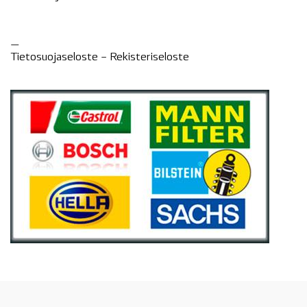
—
Tietosuojaseloste –
Rekisteri
seloste