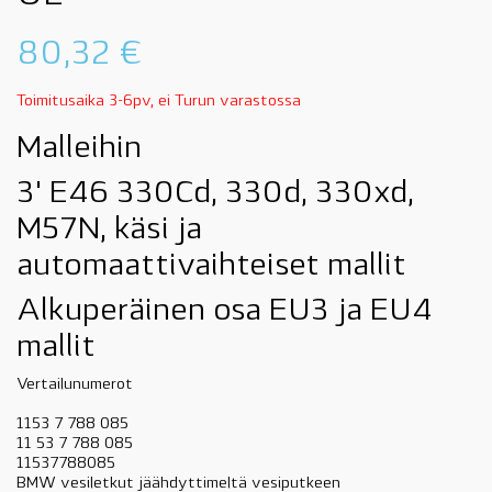
80,32
€
Toimitusaika 3-6pv, ei Turun varastossa
Malleihin
3' E46 330Cd, 330d, 330xd,
M57N, käsi ja
automaattivaihteiset mallit
Alkuperäinen osa EU3 ja EU4
mallit
Vertailunumerot
1153 7 788 085
11 53 7 788 085
11537788085
BMW vesiletkut jäähdyttimeltä vesiputkeen