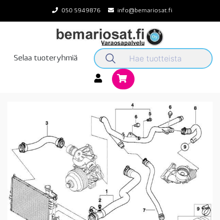
Skip
050 5949876
info@bemariosat.fi
to
content
Selaa tuoteryhmiä