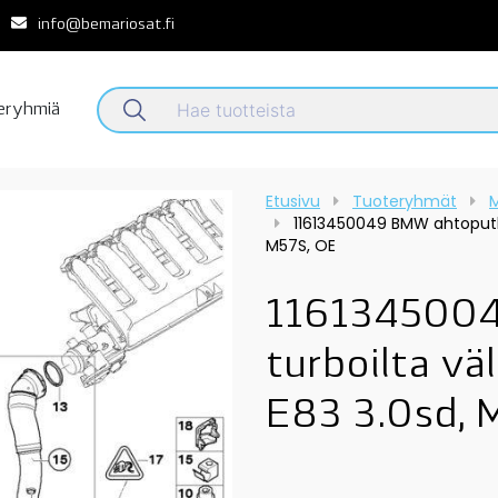
info@bemariosat.fi
teryhmiä
Etusivu
Tuoteryhmät
M
11613450049 BMW ahtoputki,
M57S, OE
1161345004
turboilta vä
E83 3.0sd, 