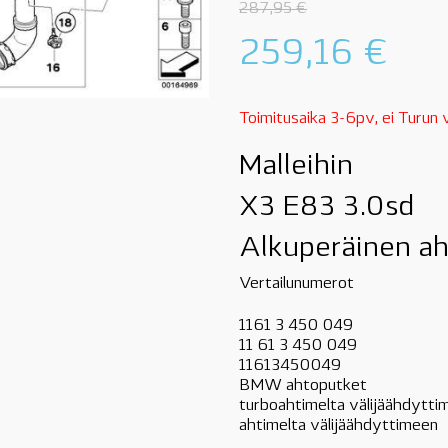
287,95
€
259,16
€
Toimitusaika 3-6pv, ei Turun
Malleihin
X3 E83 3.0sd
Alkuperäinen a
Vertailunumerot
1161 3 450 049
11 61 3 450 049
11613450049
BMW ahtoputket
turboahtimelta välijäähdyttim
ahtimelta välijäähdyttimeen