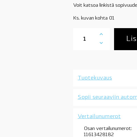
Voit katsoa linkistä sopivuude
Ks. kuvan kohta 01
11613450049
BMW
Lis
ahtoputki,
turboilta
välijäähdyttimeen,
X3
E83
3.0sd,
Tuotekuvaus
M57S,
OE
määrä
Sopii seuraaviin autom
Vertailunumerot
Osan vertailunumerot:
11613428182