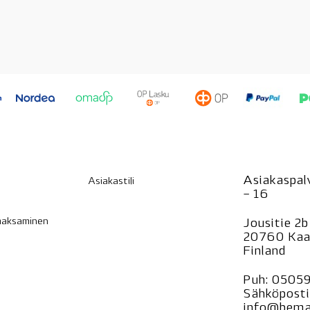
Asiakaspalv
Asiakastili
– 16
 maksaminen
Jousitie 2b
20760 Kaa
Finland
Puh:
0505
Sähköposti
info@bemar