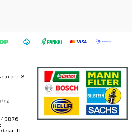
elu ark. 8
rina
949876
:
iosat.fi