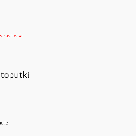
 varastossa
htoputki
elle