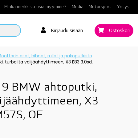
Minkä merkkisiä osia myymme?
Media
Motorsport
Yritys
Kirjaudu sisään
Ostoskori
oottorin osat, hihnat, rullat ja pakoputkisto
 turboilta välijäähdyttimeen, X3 E83 3.0sd,
9 BMW ahtoputki,
lijäähdyttimeen, X3
M57S, OE