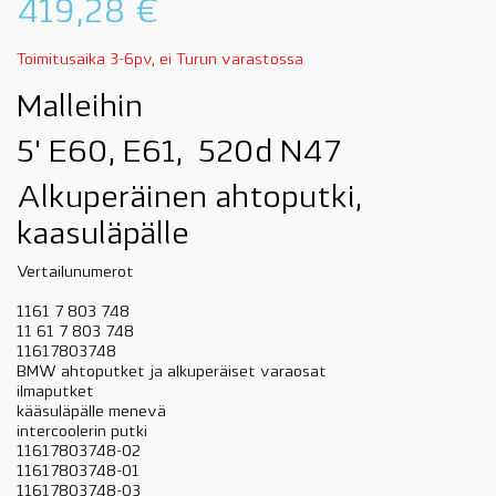
419,28
€
Toimitusaika 3-6pv, ei Turun varastossa
Malleihin
5' E60, E61, 520d N47
Alkuperäinen ahtoputki,
kaasuläpälle
Vertailunumerot
1161 7 803 748
11 61 7 803 748
11617803748
BMW ahtoputket ja alkuperäiset varaosat
ilmaputket
kääsuläpälle menevä
intercoolerin putki
11617803748-02
11617803748-01
11617803748-03