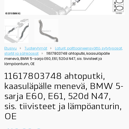
Etusivu
Tuoteryhmät
Laturit, polttoaineensyöttö, sytytysosat,
startit ja sähköosat
11617803748 ahtoputki, kaasuläpälle
menevä, BMW 5-sarja E60, E61, 520d N47, sis. tiivisteet ja
lämpöanturin, OE
11617803748 ahtoputki,
kaasuläpälle menevä, BMW 5-
sarja E60, E61, 520d N47,
sis. tiivisteet ja lämpöanturin,
OE