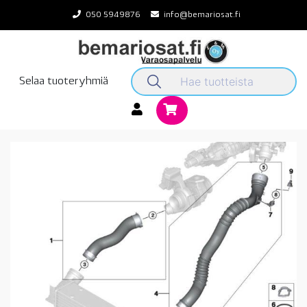
Skip
050 5949876
info@bemariosat.fi
to
content
Selaa tuoteryhmiä