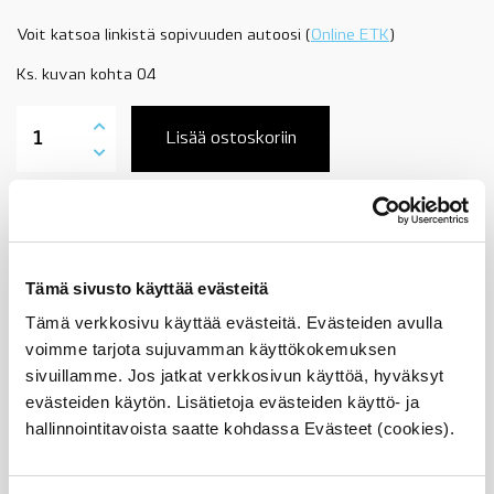
Voit katsoa linkistä sopivuuden autoosi (
Online ETK
)
Ks. kuvan kohta 04
11617803748
ahtoputki,
Lisää ostoskoriin
kaasuläpälle
menevä,
BMW
5-
Tuotekuvaus
sarja
E60,
E61,
Tämä sivusto käyttää evästeitä
520d
Sopii seuraaviin automalleihin
N47,
Tämä verkkosivu käyttää evästeitä. Evästeiden avulla
sis.
voimme tarjota sujuvamman käyttökokemuksen
tiivisteet
Vertailunumerot
ja
sivuillamme. Jos jatkat verkkosivun käyttöä, hyväksyt
lämpöanturin,
evästeiden käytön. Lisätietoja evästeiden käyttö- ja
Osan vertailunumerot:
OE
11617803748
hallinnointitavoista saatte kohdassa Evästeet (cookies).
määrä
1161 7 803 748
11 61 7 803 748
7803748