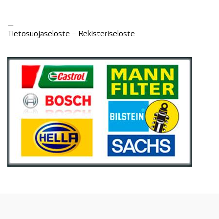
—
Tietosuojaseloste –
Rekisteri
seloste