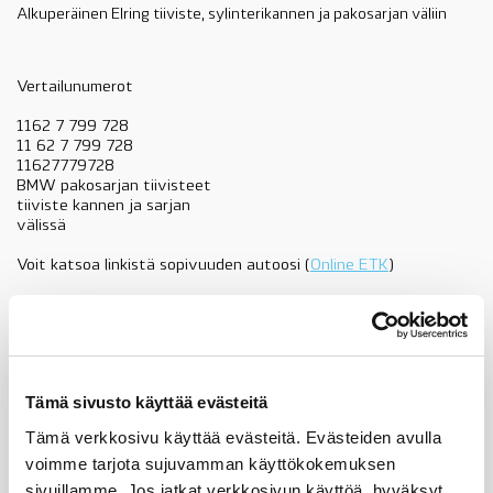
Alkuperäinen Elring tiiviste, sylinterikannen ja pakosarjan väliin
Vertailunumerot
1162 7 799 728
11 62 7 799 728
11627779728
BMW pakosarjan tiivisteet
tiiviste kannen ja sarjan
välissä
Voit katsoa linkistä sopivuuden autoosi (
Online ETK
)
Ks. kuvan kohta 02
11627799728
BMW
Lisää ostoskoriin
pakosarjan
Tämä sivusto käyttää evästeitä
tiiviste,
kannen
Tämä verkkosivu käyttää evästeitä. Evästeiden avulla
ja
Tuotekuvaus
voimme tarjota sujuvamman käyttökokemuksen
pakosarjan
väliin,
sivuillamme. Jos jatkat verkkosivun käyttöä, hyväksyt