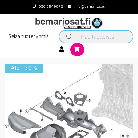
Skip
050 5949876
info@bemariosat.fi
to
content
Selaa tuoteryhmiä
Ale! -30%