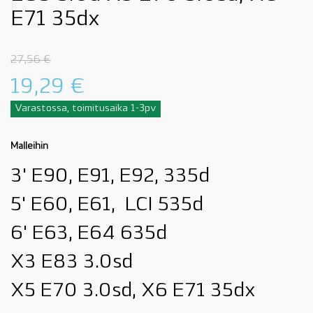
E71 35dx
27,56
€
19,29
€
Varastossa, toimitusaika 1-3pv
Malleihin
3' E90, E91, E92, 335d
5' E60, E61, LCI 535d
6' E63, E64 635d
X3 E83 3.0sd
X5 E70 3.0sd, X6 E71 35dx