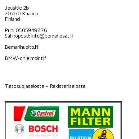
Jousitie 2b
20760 Kaarina
Finland
Puh:
0505949876
Sähköposti:
info@bemariosat.fi
Bemarihuolto.fi
BMW-ohjelmointi.fi
—
Tietosuojaseloste –
Rekisteri
seloste