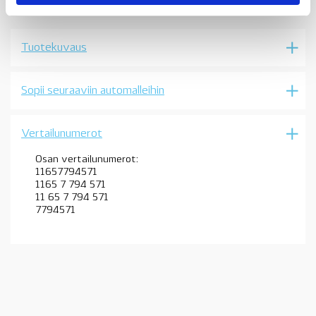
turbo
M57S
ja
asennussarja,
Tuotekuvaus
E60,
E61,
535d,
-03/2007,
Sopii seuraaviin automalleihin
OE
määrä
Vertailunumerot
Osan vertailunumerot:
11657794571
1165 7 794 571
11 65 7 794 571
7794571