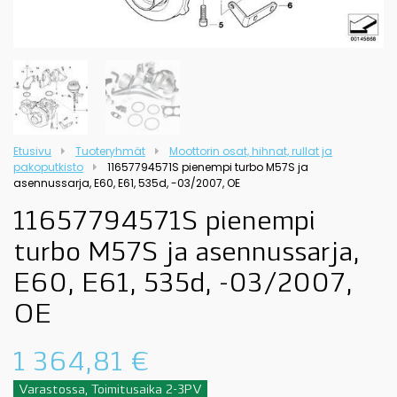
Etusivu
Tuoteryhmät
Moottorin osat, hihnat, rullat ja
pakoputkisto
11657794571S pienempi turbo M57S ja
asennussarja, E60, E61, 535d, -03/2007, OE
11657794571S pienempi
turbo M57S ja asennussarja,
E60, E61, 535d, -03/2007,
OE
1 364,81
€
Varastossa, Toimitusaika 2-3PV