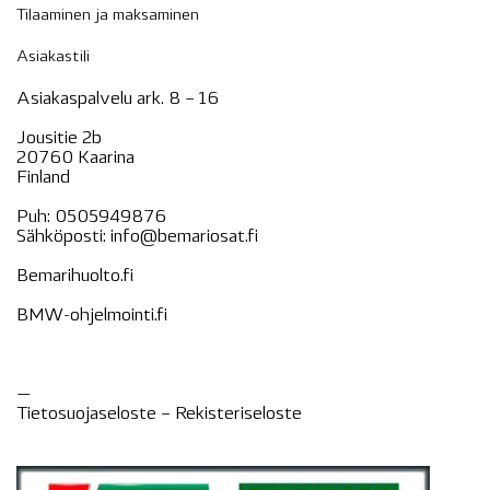
Tilaaminen ja maksaminen
Asiakastili
Asiakaspalvelu ark. 8 – 16
Jousitie 2b
20760 Kaarina
Finland
Puh:
0505949876
Sähköposti:
info@bemariosat.fi
Bemarihuolto.fi
BMW-ohjelmointi.fi
—
Tietosuojaseloste –
Rekisteri
seloste