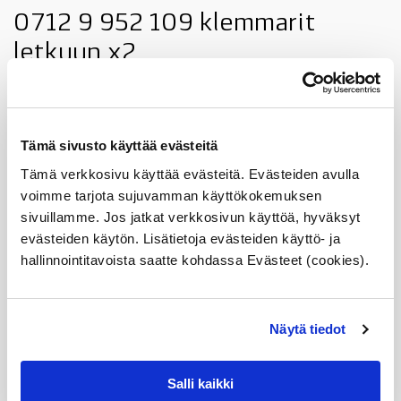
0712 9 952 109 klemmarit
letkuun x2
1142 2 246 091 öljyputken
tiiviste
Tämä sivusto käyttää evästeitä
1165 7 796 633 O-rengas
Tämä verkkosivu käyttää evästeitä. Evästeiden avulla
0711 9 905 041 kuparitiiviste
voimme tarjota sujuvamman käyttökokemuksen
sivuillamme. Jos jatkat verkkosivun käyttöä, hyväksyt
x2
evästeiden käytön. Lisätietoja evästeiden käyttö- ja
hallinnointitavoista saatte kohdassa Evästeet (cookies).
Voit katsoa linkistä sopivuuden autoosi (
Online ETK
)
Näytä tiedot
Ks. kuvan kohta 01
11657794571S
Salli kaikki
pienempi
Lisää ostoskoriin