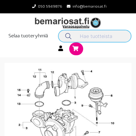
Skip
050 5949876
info@bemariosat.fi
to
content
Selaa tuoteryhmiä