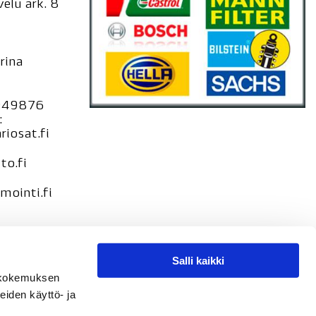
elu ark. 8
rina
949876
:
iosat.fi
to.fi
ointi.fi
Salli kaikki
seloste –
tökokemuksen
loste
eiden käyttö- ja