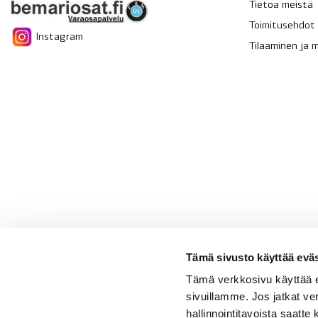
Tietoa meistä
Toimitusehdot
Instagram
Tilaaminen ja
Tämä sivusto käyttää eväs
Tämä verkkosivu käyttää 
sivuillamme. Jos jatkat ve
hallinnointitavoista saatt