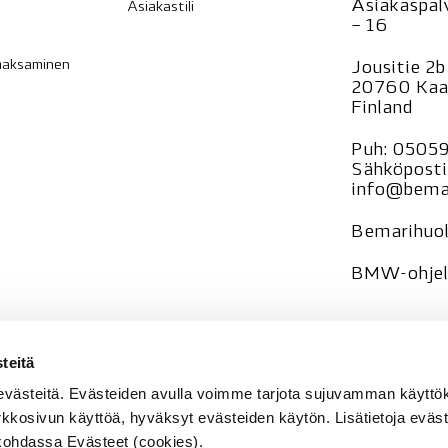
Asiakaspalv
Asiakastili
– 16
 maksaminen
Jousitie 2b
20760 Kaa
Finland
Puh:
0505
Sähköposti
info@bemar
Bemarihuol
BMW-ohjelm
—
teitä
Tietosuoja
evästeitä. Evästeiden avulla voimme tarjota sujuvamman käyt
Rekisteri
se
rkkosivun käyttöä, hyväksyt evästeiden käytön. Lisätietoja eväst
e kohdassa Evästeet (cookies).