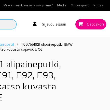
Minkä merkkisiä osia myymme?
Media
Motorsport
Yritys
Kirjaudu sisään
Ostoskori
arruosat
11667551621 alipaineputki, BMW
katso kuvasta sopivuus, OE
 alipaineputki,
1, E92, E93,
katso kuvasta
E