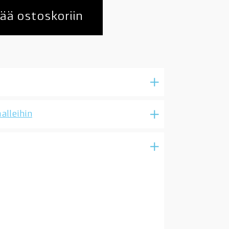
ää ostoskoriin
alleihin