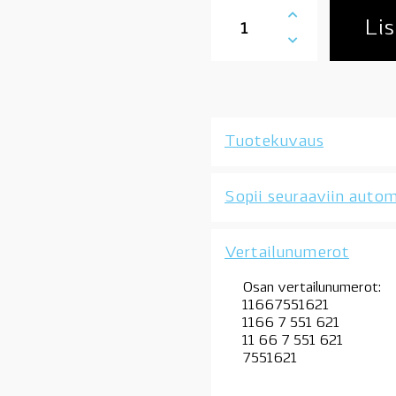
11667551621
alipaineputki,
Lis
BMW
E90,
E91,
E92,
E93,
N52N,
Tuotekuvaus
N53,
katso
kuvasta
Sopii seuraaviin autom
sopivuus,
OE
määrä
Vertailunumerot
Osan vertailunumerot:
11667551621
1166 7 551 621
11 66 7 551 621
7551621