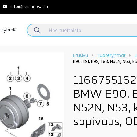
info@bemariosat.fi
teryhmiä
Etusivu
Tuoteryhmät
J
E90, E91, E92, E93, N52N, N53, 
11667551621
BMW E90, E9
N52N, N53, 
sopivuus, O