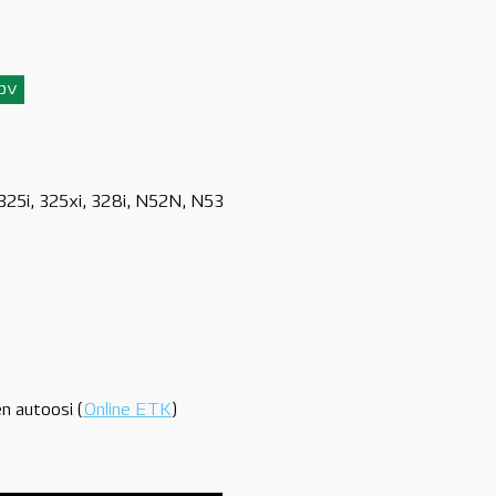
3pv
 325i, 325xi, 328i, N52N, N53
n autoosi (
Online ETK
)