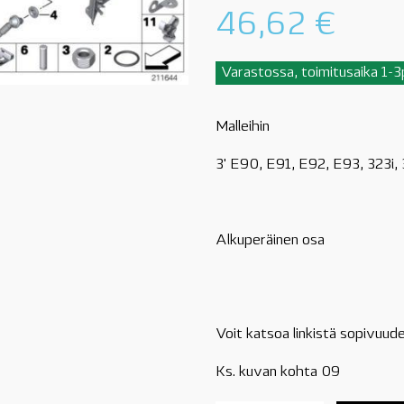
46,62
€
Varastossa, toimitusaika 1-
Malleihin
3' E90, E91, E92, E93, 323i,
Alkuperäinen osa
Voit katsoa linkistä sopivuude
Ks. kuvan kohta 09