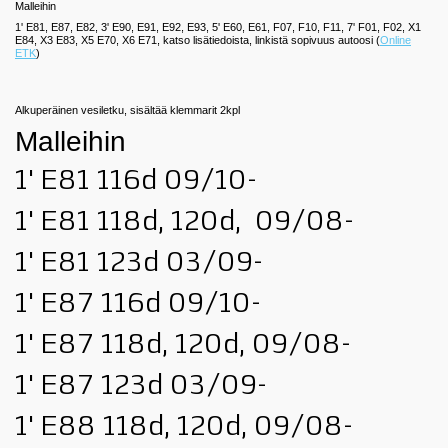
Malleihin
1' E81, E87, E82, 3' E90, E91, E92, E93, 5' E60, E61, F07, F10, F11, 7' F01, F02, X1
E84, X3 E83, X5 E70, X6 E71, katso lisätiedoista, linkistä sopivuus autoosi (
Online
ETK
)
Alkuperäinen vesiletku, sisältää klemmarit 2kpl
Malleihin
1' E81 116d 09/10-
1' E81 118d, 120d, 09/08-
1' E81 123d 03/09-
1' E87 116d 09/10-
1' E87 118d, 120d, 09/08-
1' E87 123d 03/09-
1' E88 118d, 120d, 09/08-