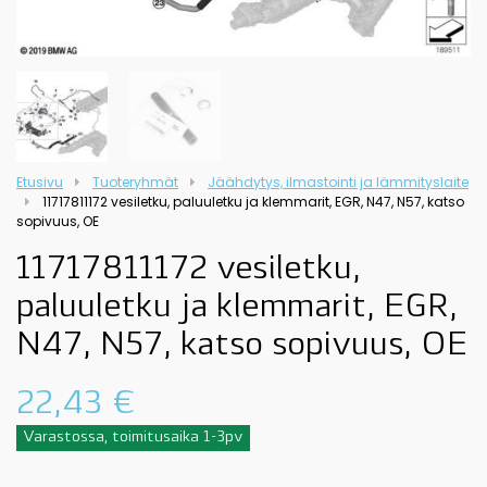
Etusivu
Tuoteryhmät
Jäähdytys, ilmastointi ja lämmityslaite
11717811172 vesiletku, paluuletku ja klemmarit, EGR, N47, N57, katso
sopivuus, OE
11717811172 vesiletku,
paluuletku ja klemmarit, EGR,
N47, N57, katso sopivuus, OE
22,43
€
Varastossa, toimitusaika 1-3pv