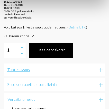
1612 1 176 918
16 12 1 176 918
16121176918
BMW EGR paluuvesiletku
cooleriin klemmarit
egr venttiilit paluuletkuja
Voit katsoa linkistä sopivuuden autoosi (
Online ETK
)
Ks. kuvan kohta 12
11717811172
vesiletku,
Lisää ostoskoriin
paluuletku
ja
klemmarit,
EGR,
Tuotekuvaus
N47,
N57,
katso
sopivuus,
Sopii seuraaviin automalleihin
OE
määrä
Vertailunumerot
Osan vertailunumerot: