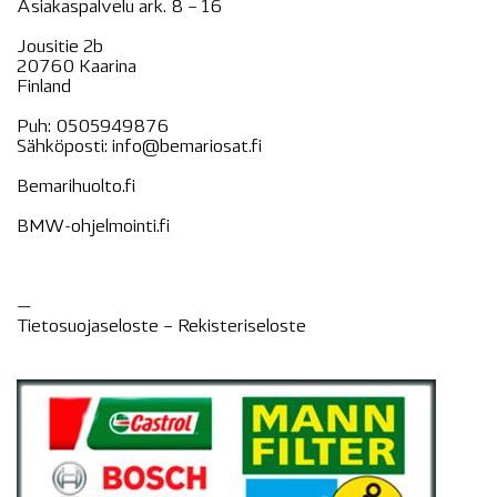
Asiakaspalvelu ark. 8 – 16
Jousitie 2b
20760 Kaarina
Finland
Puh:
0505949876
Sähköposti:
info@bemariosat.fi
Bemarihuolto.fi
BMW-ohjelmointi.fi
—
Tietosuojaseloste –
Rekisteri
seloste