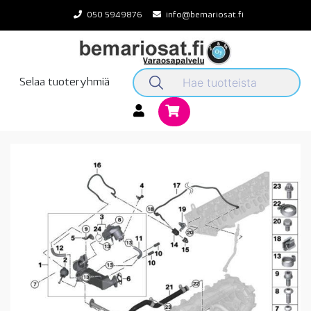
Skip
050 5949876
info@bemariosat.fi
to
content
Selaa tuoteryhmiä