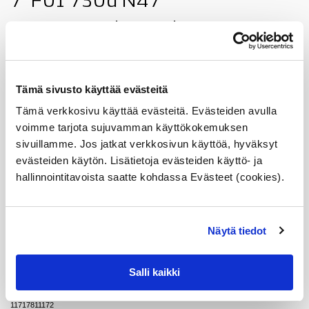
7' F01 730d N47
7' F01 740d, 740dx, N57S
7' F02 730Ld N57
X1 E84 18d, 18dx, 20d, 20dx,
Tämä sivusto käyttää evästeitä
N47
Tämä verkkosivu käyttää evästeitä. Evästeiden avulla
voimme tarjota sujuvamman käyttökokemuksen
X1 E84 23dx, 25dx
sivuillamme. Jos jatkat verkkosivun käyttöä, hyväksyt
evästeiden käytön. Lisätietoja evästeiden käyttö- ja
X3 E83 1.8d, 2.0d, N47 03/09-
hallinnointitavoista saatte kohdassa Evästeet (cookies).
X5 E70 30dx, 40dx
X6 E71 30dx N57, 40dx
Näytä tiedot
Vertailunumerot
Salli kaikki
1171 7 811 172
11 71 7 811 172
11717811172