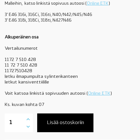
Malleihin, katso linkistä sopivuus autoosi (
Online ETK
)
3' E46 316i, 316Ci, 316ti, N40/N42/N45/N46
3' E46 318i, 318Ci, 318ti, N427N46
Alkuperäinen osa
Vertailunumerot
1172 7 510 428
11 72 7 510 428
11727510428
letku ilmapumpulta sylinterikanteen
letkut kansiventtiilille
Voit katsoa linkistä sopivuuden autoosi (
Online ETK
)
Ks. kuvan kohta 07
11727510428
BMW
Lisää ostoskoriin
letku,
ilmapumpulta
venttiilille,