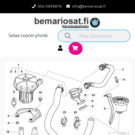
Skip
050 5949876
info@bemariosat.fi
to
content
Selaa tuoteryhmiä