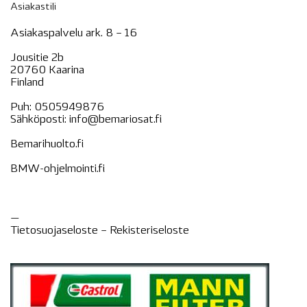
Asiakastili
Asiakaspalvelu ark. 8 – 16
Jousitie 2b
20760 Kaarina
Finland
Puh:
0505949876
Sähköposti:
info@bemariosat.fi
Bemarihuolto.fi
BMW-ohjelmointi.fi
—
Tietosuojaseloste –
Rekisteri
seloste