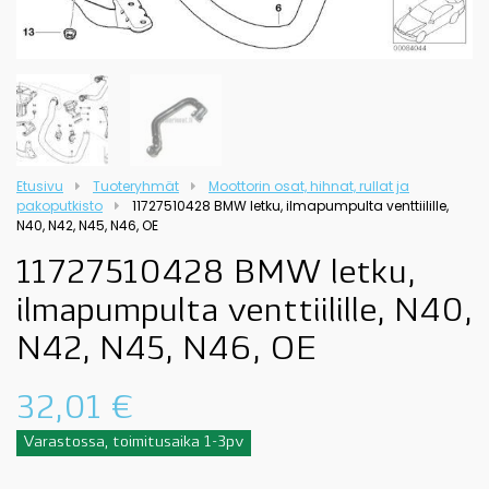
Etusivu
Tuoteryhmät
Moottorin osat, hihnat, rullat ja
pakoputkisto
11727510428 BMW letku, ilmapumpulta venttiilille,
N40, N42, N45, N46, OE
11727510428 BMW letku,
ilmapumpulta venttiilille, N40,
N42, N45, N46, OE
32,01
€
Varastossa, toimitusaika 1-3pv