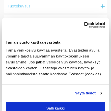
N40,
Tuotekuvaus
N42,
N45,
N46,
OE
Sopii seuraaviin automalleihin
määrä
Vertailunumerot
Tämä sivusto käyttää evästeitä
Osan vertailunumerot:
Tämä verkkosivu käyttää evästeitä. Evästeiden avulla
11727510428
1172 7 510 428
voimme tarjota sujuvamman käyttökokemuksen
11 72 7 510 428
sivuillamme. Jos jatkat verkkosivun käyttöä, hyväksyt
7510428
evästeiden käytön. Lisätietoja evästeiden käyttö- ja
hallinnointitavoista saatte kohdassa Evästeet (cookies).
Näytä tiedot
Salli kaikki