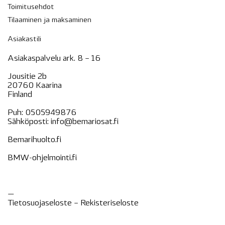
Toimitusehdot
Tilaaminen ja maksaminen
Asiakastili
Asiakaspalvelu ark. 8 – 16
Jousitie 2b
20760 Kaarina
Finland
Puh:
0505949876
Sähköposti:
info@bemariosat.fi
Bemarihuolto.fi
BMW-ohjelmointi.fi
—
Tietosuojaseloste –
Rekisteri
seloste