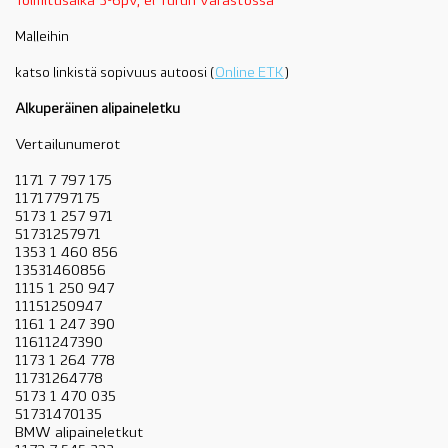
Toimitusaika 3-6pv, ei Turun varastossa
Malleihin
katso linkistä sopivuus autoosi (
Online ETK
)
Alkuperäinen alipaineletku
Vertailunumerot
1171 7 797 175
11717797175
5173 1 257 971
51731257971
1353 1 460 856
13531460856
1115 1 250 947
11151250947
1161 1 247 390
11611247390
1173 1 264 778
11731264778
5173 1 470 035
51731470135
BMW alipaineletkut