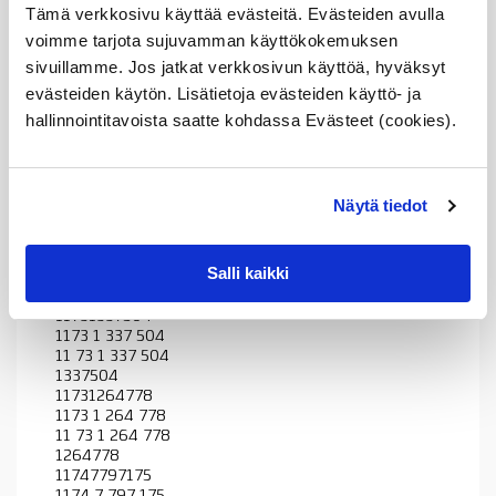
Tämä verkkosivu käyttää evästeitä. Evästeiden avulla
5173 1 257 971
51 73 1 257 971
voimme tarjota sujuvamman käyttökokemuksen
1257971
sivuillamme. Jos jatkat verkkosivun käyttöä, hyväksyt
51731470035
evästeiden käytön. Lisätietoja evästeiden käyttö- ja
5173 1 470 035
51 73 1 470 035
hallinnointitavoista saatte kohdassa Evästeet (cookies).
1470035
11727545323
1172 7 545 323
11 72 7 545 323
Näytä tiedot
7545323
11731337503
1173 1 337 503
Salli kaikki
11 73 1 337 503
1337503
11731337504
1173 1 337 504
11 73 1 337 504
1337504
11731264778
1173 1 264 778
11 73 1 264 778
1264778
11747797175