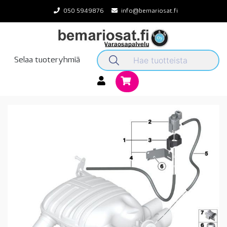
Skip
050 5949876
info@bemariosat.fi
to
content
Selaa tuoteryhmiä