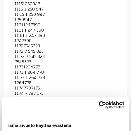
11151250947
1115 1 250 947
11 15 1 250 947
1250947
11611247390
1161 1 247 390
11 61 1 247 390
1247390
11727545323
1172 7 545 323
11 72 7 545 323
7545323
11731264778
1173 1 264 778
11 73 1 264 778
1264778
11747797175
1174 7 797 175
11 74 7 797 175
7797175
13531460856
1353 1 460 856
13 53 1 460 856
Tämä sivusto käyttää evästeitä
1460856
51731257971