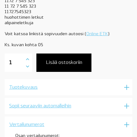
1172 7 545 323
11 72 7 545 323
11727545323
huohottimen letkut
alipaineletkuja
Voit katsoa linkistä sopivuuden autoosi (
Online ETK
)
Ks. kuvan kohta 05
11727545323
alipaineletku,
Lisää ostoskoriin
huohotin
yms.
musta,
3,5x1,8mm,
Tuotekuvaus
katso
sopivuus,
OE
määrä
Sopii seuraaviin automalleihin
Vertailunumerot
Osan vertailunumerot: