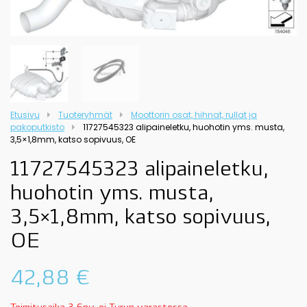
Etusivu
Tuoteryhmät
Moottorin osat, hihnat, rullat ja
pakoputkisto
11727545323 alipaineletku, huohotin yms. musta,
3,5×1,8mm, katso sopivuus, OE
11727545323 alipaineletku,
huohotin yms. musta,
3,5×1,8mm, katso sopivuus,
OE
42,88
€