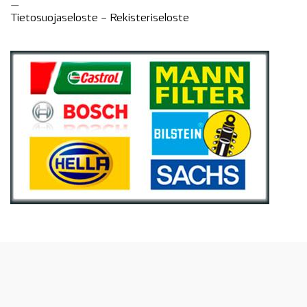
—
Tietosuojaseloste –
Rekisteri
seloste