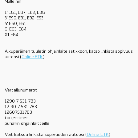
Malleihin
1' E81, E87, E82, E88
3' E90, E91, E92, E93
5' E60, E61
6' E63, E64
X1 E84
Alkuperäinen tuuletin ohjainlaitelaatikkoon,
katso linkistä sopivuus
autoosi (
Online ETK
)
Vertailunumerot
1290 7 531 783
12 90 7 531 783
12607531783
tuulettimet
puhallin ohjainlaitteille
Voit katsoa linkistä sopivuuden autoosi (
Online ETK
)