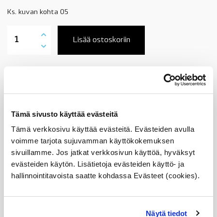
Ks. kuvan kohta 05
12907531783
BMW
Lisää ostoskoriin
tuuletin
ohjainlaitelaatikkoon,
katso
sopivuudet,
Tuotekuvaus
OE
määrä
Sopii seuraaviin automalleihin
Tämä sivusto käyttää evästeitä
Tämä verkkosivu käyttää evästeitä. Evästeiden avulla
Vertailunumerot
voimme tarjota sujuvamman käyttökokemuksen
sivuillamme. Jos jatkat verkkosivun käyttöä, hyväksyt
Osan vertailunumerot:
evästeiden käytön. Lisätietoja evästeiden käyttö- ja
12907531783
1290 7 531 783
hallinnointitavoista saatte kohdassa Evästeet (cookies).
12 90 7 531 783
7531783
Näytä tiedot