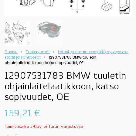
Etusivu
Tuoteryhmät
Laturit, polttoaineensyöttö, sytytysosat,
startit ja sähköosat
12907531783 BMW tuuletin
ohjainlaitelaatikkoon, katso sopivuudet, OE
12907531783 BMW tuuletin
ohjainlaitelaatikkoon, katso
sopivuudet, OE
159,21
€
Toimitusaika 3-6pv, ei Turun varastossa