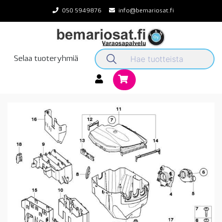
Skip
050 5949876
info@bemariosat.fi
to
content
Selaa tuoteryhmiä