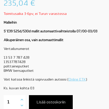
235,04
€
Toimitusaika 3-6pv, ei Turun varastossa
Malleihin
5' E39 525d/530d mallit automaattivaihteistolla 07/00-03/03
Alkuperäinen osa, vain automaattimallit
Vertailunumerot
13 53 7 787 428
13537787428
polttaineputket
BMW bensaputket
Voit katsoa linkistä sopivuuden autoosi (
Online ETK
)
Ks. kuvan kohta 03
13537787428
BMW
Lisää ostoskoriin
polttoaineputki,