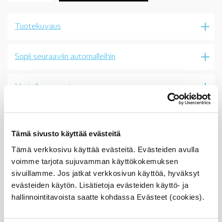
suodatin-
korkeapainepumppu,
E39
Tuotekuvaus
525d,
530d,
07/2000-
03/2003,
Sopii seuraaviin automalleihin
OE
määrä
Vertailunumerot
Osan vertailunumerot:
13537787328
1353 7 787 328
13 53 7 787 328
Tämä sivusto käyttää evästeitä
7787328
Tämä verkkosivu käyttää evästeitä. Evästeiden avulla
13537787428
1353 7 787 428
voimme tarjota sujuvamman käyttökokemuksen
13 53 7 787 428
sivuillamme. Jos jatkat verkkosivun käyttöä, hyväksyt
7787428
evästeiden käytön. Lisätietoja evästeiden käyttö- ja
13537787328
1353 7 787 328
hallinnointitavoista saatte kohdassa Evästeet (cookies).
13 53 7 787 328
7787328