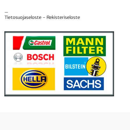
—
Tietosuojaseloste –
Rekisteri
seloste