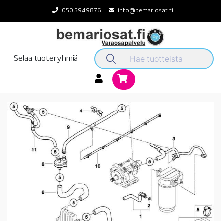
Skip
050 5949876
info@bemariosat.fi
to
content
Selaa tuoteryhmiä