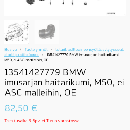
Etusivu
Tuoteryhmät
Laturit, polttoaineensyöttö, sytytysosat,
startit ja sähköosat
13541427779 BMW imusarjan haitarikumi,
M50, ei ASC malleihin, OE
13541427779 BMW
imusarjan haitarikumi, M50, ei
ASC malleihin, OE
82,50
€
Toimitusaika 3-6pv, ei Turun varastossa