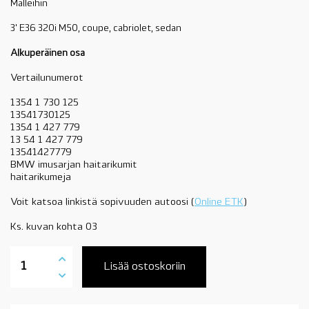
Malleihin
3' E36 320i M50, coupe, cabriolet, sedan
Alkuperäinen osa
Vertailunumerot
1354 1 730 125
13541730125
1354 1 427 779
13 54 1 427 779
13541427779
BMW imusarjan haitarikumit
haitarikumeja
Voit katsoa linkistä sopivuuden autoosi (
Online ETK
)
Ks. kuvan kohta 03
13541427779
BMW
Lisää ostoskoriin
imusarjan
haitarikumi,
M50,