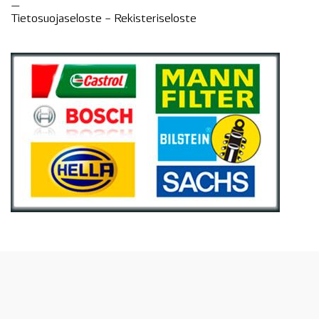
—
Tietosuojaseloste –
Rekisteri
seloste