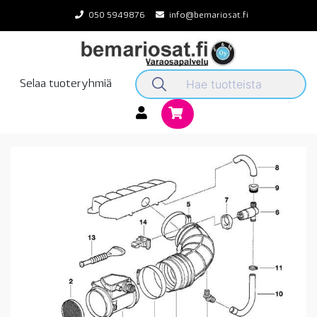
Skip
050 5949876
info@bemariosat.fi
to
content
Selaa tuoteryhmiä