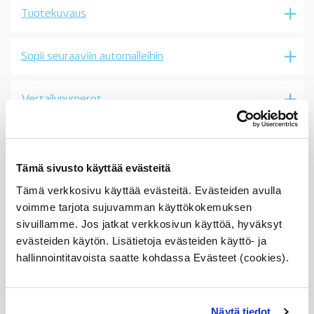
ei
Tuotekuvaus
ASC
malleihin,
OE
määrä
Sopii seuraaviin automalleihin
Vertailunumerot
Osan vertailunumerot:
13541427779
1354 1 427 779
13 54 1 427 779
Tämä sivusto käyttää evästeitä
1427779
13541730125
Tämä verkkosivu käyttää evästeitä. Evästeiden avulla
1354 1 730 125
voimme tarjota sujuvamman käyttökokemuksen
13 54 1 730 125
sivuillamme. Jos jatkat verkkosivun käyttöä, hyväksyt
1730125
13541427779
evästeiden käytön. Lisätietoja evästeiden käyttö- ja
1354 1 427 779
hallinnointitavoista saatte kohdassa Evästeet (cookies).
13 54 1 427 779
1427779
Näytä tiedot