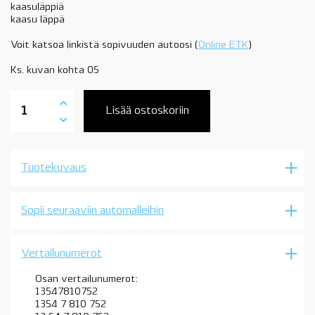
kaasuläppiä
kaasu läppä
Voit katsoa linkistä sopivuuden autoosi (
Online ETK
)
Ks. kuvan kohta 05
13547810752
kaasuläppä,
Lisää ostoskoriin
BMW
N47N,
N47S1,
N57N,
Tuotekuvaus
N57Z,
katso
sopivuus,
OE
Sopii seuraaviin automalleihin
määrä
Vertailunumerot
Osan vertailunumerot:
13547810752
1354 7 810 752