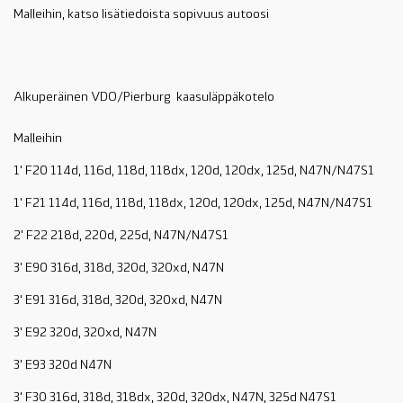
Malleihin, katso lisätiedoista sopivuus autoosi
Alkuperäinen VDO/Pierburg kaasuläppäkotelo
Malleihin
1' F20 114d, 116d, 118d, 118dx, 120d, 120dx, 125d, N47N/N47S1
1' F21 114d, 116d, 118d, 118dx, 120d, 120dx, 125d, N47N/N47S1
2' F22 218d, 220d, 225d, N47N/N47S1
3' E90 316d, 318d, 320d, 320xd, N47N
3' E91 316d, 318d, 320d, 320xd, N47N
3' E92 320d, 320xd, N47N
3' E93 320d N47N
3' F30 316d, 318d, 318dx, 320d, 320dx, N47N, 325d N47S1