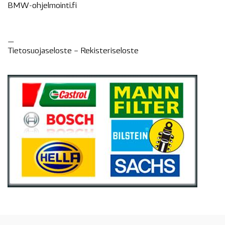
BMW-ohjelmointi.fi
—
Tietosuojaseloste –
Rekisteri
seloste