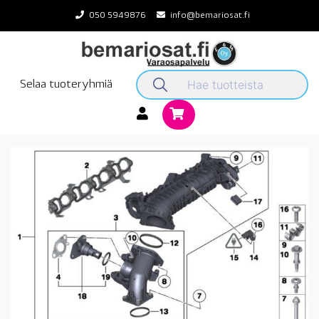
Skip
050 5949876
info@bemariosat.fi
to
content
Selaa tuoteryhmiä