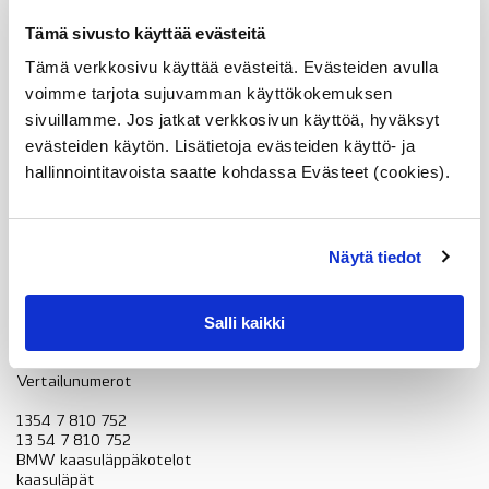
Tämä sivusto käyttää evästeitä
X1 E84 16d, 18d, 18dx, 20d, 20dx, N47N, 25dx N47S1
Tämä verkkosivu käyttää evästeitä. Evästeiden avulla
X3 F25 18d, 20dx, N47N, 30dx N57N, 35dx N57Z
voimme tarjota sujuvamman käyttökokemuksen
X4 F26 30dx N57N, 35dx N57Z
sivuillamme. Jos jatkat verkkosivun käyttöä, hyväksyt
evästeiden käytön. Lisätietoja evästeiden käyttö- ja
X5 E70 M50dx
hallinnointitavoista saatte kohdassa Evästeet (cookies).
X5 F15 25d, 25dx, N47S1
X5 F15 30dx N57N, 40dx N57Z, M50dx
Näytä tiedot
X6 E71 M50dx
X6 F16 30dx N57N, 40dx N57Z, M50dx
Salli kaikki
Vertailunumerot
1354 7 810 752
13 54 7 810 752
BMW kaasuläppäkotelot
kaasuläpät