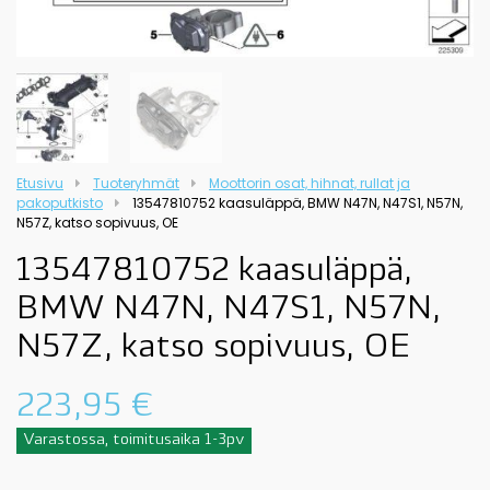
Etusivu
Tuoteryhmät
Moottorin osat, hihnat, rullat ja
pakoputkisto
13547810752 kaasuläppä, BMW N47N, N47S1, N57N,
N57Z, katso sopivuus, OE
13547810752 kaasuläppä,
BMW N47N, N47S1, N57N,
N57Z, katso sopivuus, OE
223,95
€
Varastossa, toimitusaika 1-3pv