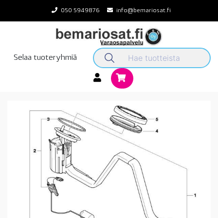
Skip
050 5949876
info@bemariosat.fi
to
content
Selaa tuoteryhmiä