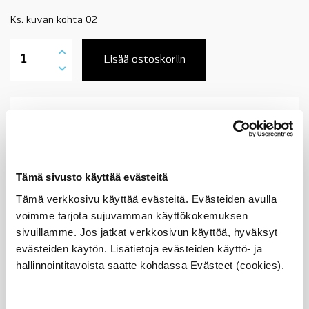
Ks. kuvan kohta 02
16146765824
polttoainetankin
Lisää ostoskoriin
korkeusanturi,
oikea
puoli,
BMW
Tuotekuvaus
5'
E60,
E61,
6'
Sopii seuraaviin automalleihin
E63,
Tämä sivusto käyttää evästeitä
E64,
OE
Tämä verkkosivu käyttää evästeitä. Evästeiden avulla
Vertailunumerot
määrä
voimme tarjota sujuvamman käyttökokemuksen
Osan vertailunumerot:
sivuillamme. Jos jatkat verkkosivun käyttöä, hyväksyt
16146765824
evästeiden käytön. Lisätietoja evästeiden käyttö- ja
1614 6 765 824
16 14 6 765 824
hallinnointitavoista saatte kohdassa Evästeet (cookies).
6765824