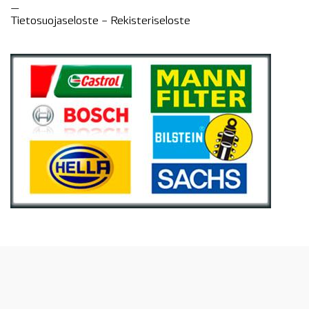
—
Tietosuojaseloste –
Rekisteri
seloste