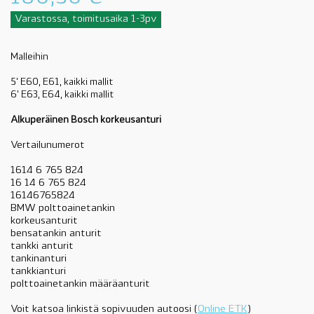
Varastossa, toimitusaika 1-3pv
Malleihin
5' E60, E61, kaikki mallit
6' E63, E64, kaikki mallit
Alkuperäinen Bosch korkeusanturi
Vertailunumerot
1614 6 765 824
16 14 6 765 824
16146765824
BMW polttoainetankin
korkeusanturit
bensatankin anturit
tankki anturit
tankinanturi
tankkianturi
polttoainetankin määräanturit
Voit katsoa linkistä sopivuuden autoosi (
Online ETK
)