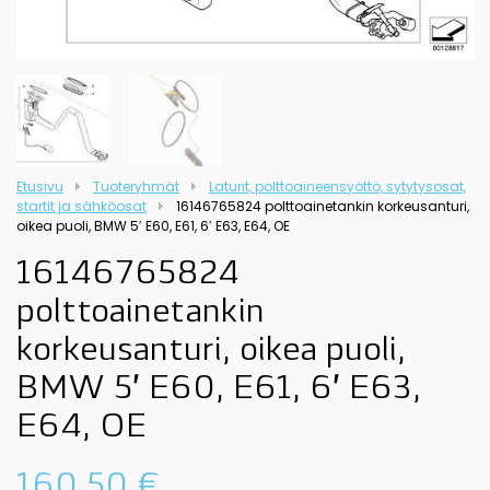
Etusivu
Tuoteryhmät
Laturit, polttoaineensyöttö, sytytysosat,
startit ja sähköosat
16146765824 polttoainetankin korkeusanturi,
oikea puoli, BMW 5′ E60, E61, 6′ E63, E64, OE
16146765824
polttoainetankin
korkeusanturi, oikea puoli,
BMW 5′ E60, E61, 6′ E63,
E64, OE
160,50
€