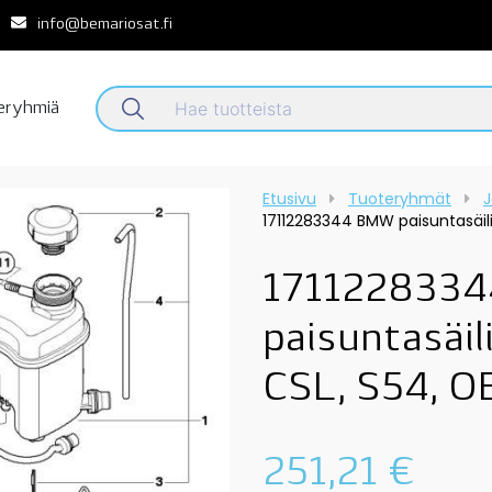
info@bemariosat.fi
teryhmiä
Etusivu
Tuoteryhmät
J
17112283344 BMW paisuntasäili
171122833
paisuntasäil
CSL, S54, O
251,21
€