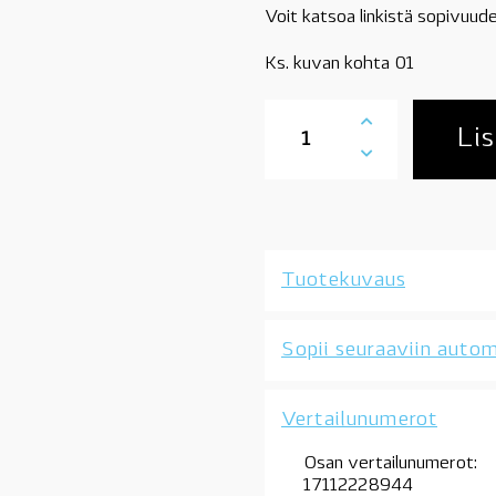
Voit katsoa linkistä sopivuude
Ks. kuvan kohta 01
17112283344
BMW
Lis
paisuntasäiliö,
E46
M3,
M3
CSL,
S54,
Tuotekuvaus
OE
määrä
Sopii seuraaviin autom
Vertailunumerot
Osan vertailunumerot:
17112228944