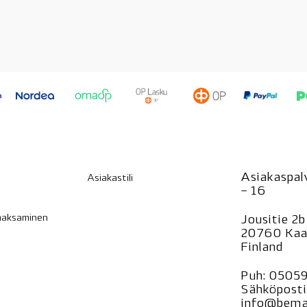
Asiakaspalv
Asiakastili
– 16
 maksaminen
Jousitie 2b
20760 Kaa
Finland
Puh:
0505
Sähköposti
info@bemar