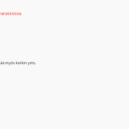
 varastossa
.
ltää myös korkin yms