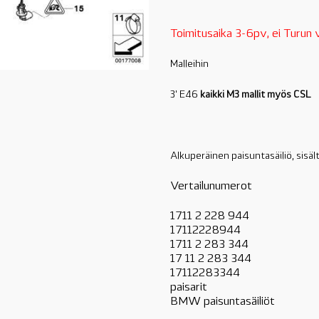
Toimitusaika 3-6pv, ei Turun
Malleihin
3' E46
kaikki M3 mallit myös CSL
Alkuperäinen paisuntasäiliö, sisä
Vertailunumerot
1711 2 228 944
17112228944
1711 2 283 344
17 11 2 283 344
17112283344
paisarit
BMW paisuntasäiliöt