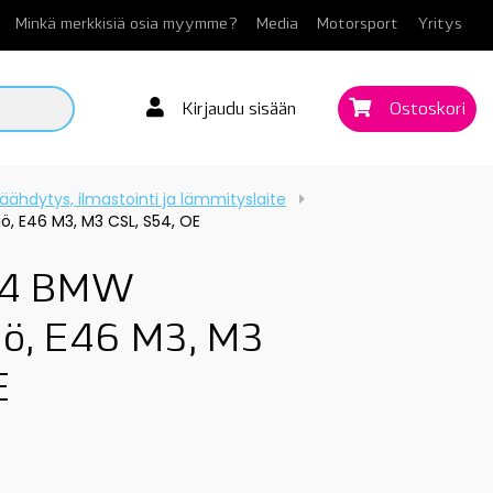
Minkä merkkisiä osia myymme?
Media
Motorsport
Yritys
Kirjaudu sisään
Ostoskori
äähdytys, ilmastointi ja lämmityslaite
ö, E46 M3, M3 CSL, S54, OE
44 BMW
iö, E46 M3, M3
E