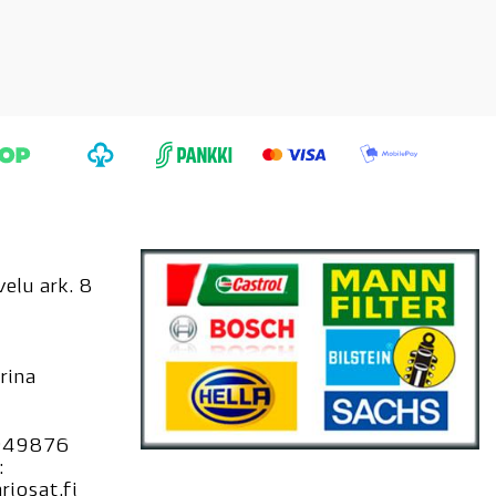
elu ark. 8
rina
949876
:
iosat.fi