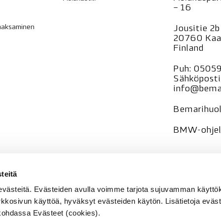
– 16
 maksaminen
Jousitie 2b
20760 Kaa
Finland
Puh:
0505
Sähköposti
info@bemar
Bemarihuol
BMW-ohjelm
—
teitä
Tietosuoja
evästeitä. Evästeiden avulla voimme tarjota sujuvamman käyt
Rekisteri
se
rkkosivun käyttöä, hyväksyt evästeiden käytön. Lisätietoja eväst
e kohdassa Evästeet (cookies).