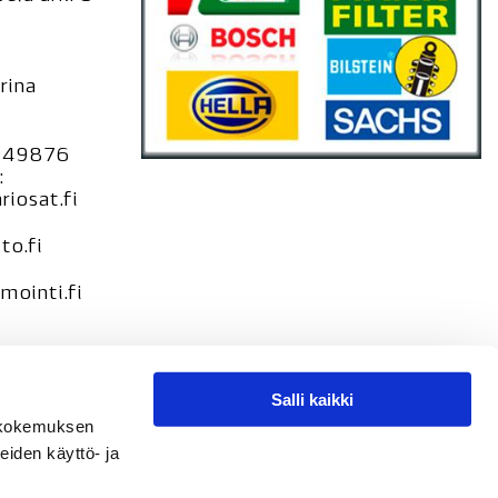
rina
949876
:
iosat.fi
to.fi
ointi.fi
Salli kaikki
seloste –
tökokemuksen
loste
eiden käyttö- ja