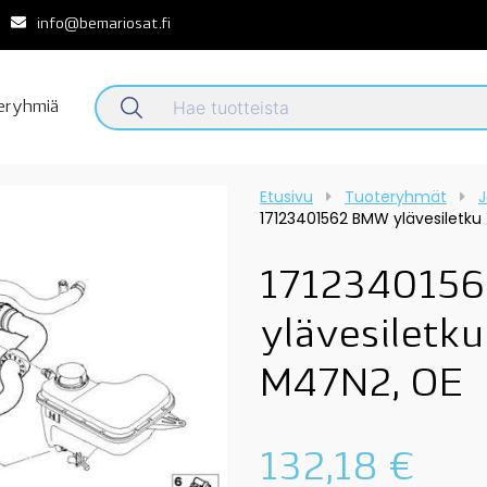
info@bemariosat.fi
teryhmiä
Etusivu
Tuoteryhmät
J
17123401562 BMW ylävesiletku
171234015
ylävesiletk
M47N2, OE
132,18
€