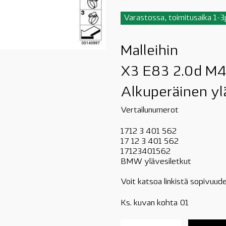
Varastossa, toimitusaika 1-
Malleihin
X3 E83 2.0d M
Alkuperäinen yl
Vertailunumerot
1712 3 401 562
17 12 3 401 562
17123401562
BMW ylävesiletkut
Voit katsoa linkistä sopivuude
Ks. kuvan kohta 01
17123401562