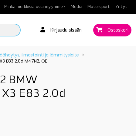
Minkä merkkisiä osia myymme?
Media
Motorsport
Yritys
Kirjaudu sisään
Ostoskori
äähdytys, ilmastointi ja lämmityslaite
 X3 E83 2.0d M47N2, OE
62 BMW
u X3 E83 2.0d