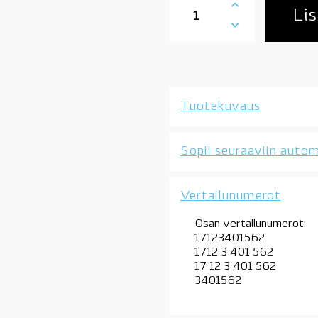
BMW
Lis
ylävesiletku
X3
E83
2.0d
M47N2,
OE
Tuotekuvaus
määrä
Sopii seuraaviin autom
Vertailunumerot
Osan vertailunumerot:
17123401562
1712 3 401 562
17 12 3 401 562
3401562