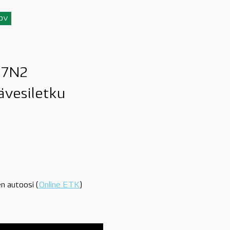
3pv
47N2
ävesiletku
n autoosi (
Online ETK
)